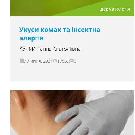
Дерматологія
Укуси комах та інсектна
алергія
КУЧМА Ганна Анатоліївна
7 Липня, 2021
17969
0