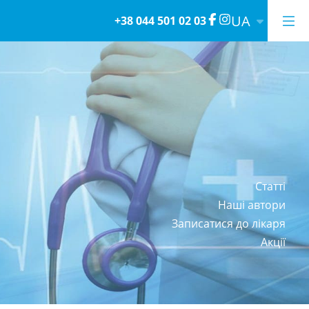
UA
+38 044 501 02 03
Статті
Наші автори
Записатися до лікаря
Акції