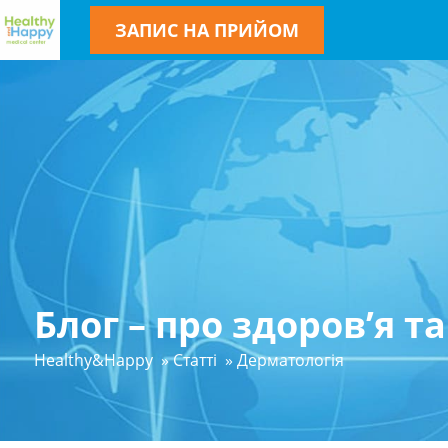
ЗАПИС НА ПРИЙОМ
Блог – про здоров’я т
Healthy&Happy
»
Статті
»
Дерматологія