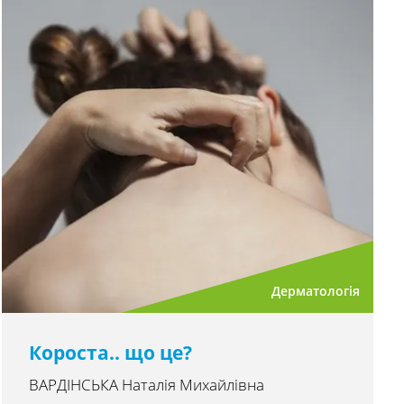
Дерматологія
Короста.. що це?
ВАРДІНСЬКА Наталія Михайлівна