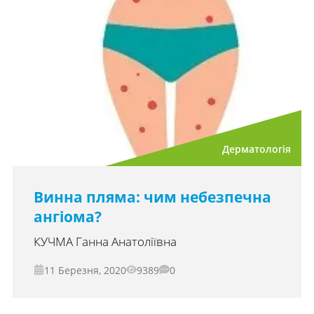
Дерматологія
Винна пляма: чим небезпечна
ангіома?
КУЧМА Ганна Анатоліївна
11 Березня, 2020
9389
0