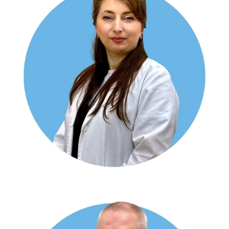
ЛІСІЧКІН Денис Едуардович
мамолог, хірург, онкохірург, УЗД-фахівець