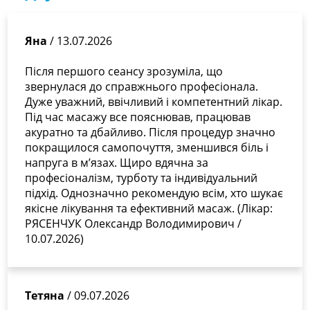
РОДІОНОВ Олексій Сергійович
судинний хірург (флеболог), УЗД-фахівець
Яна
/ 13.07.2026
Після першого сеансу зрозуміла, що
звернулася до справжнього професіонала.
Дуже уважний, ввічливий і компетентний лікар.
Під час масажу все пояснював, працював
акуратно та дбайливо. Після процедур значно
покращилося самопочуття, зменшився біль і
напруга в м’язах. Щиро вдячна за
професіоналізм, турботу та індивідуальний
підхід. Однозначно рекомендую всім, хто шукає
якісне лікування та ефективний масаж. (Лікар:
РЯСЕНЧУК Олександр Володимирович /
10.07.2026)
Тетяна
/ 09.07.2026