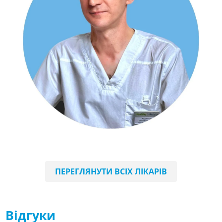
ЯРЕМЧУК Наталія Василівна
акушер-гінеколог вищої категорії, УЗД-фахівець
ПЕРЕГЛЯНУТИ ВСІХ ЛІКАРІВ
Відгуки