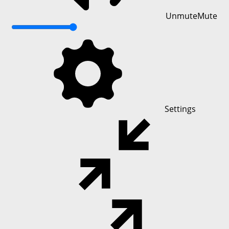
Unmute
Mute
Settings