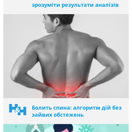
зрозуміти результати аналізів
Болить спина: алгоритм дій без
зайвих обстежень