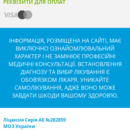
РЕКВІЗИТИ ДЛЯ ОПЛАТ
ІНФОРМАЦІЯ, РОЗМІЩЕНА НА САЙТІ, МАЄ
ВИКЛЮЧНО ОЗНАЙОМЛЮВАЛЬНИЙ
ХАРАКТЕР І НЕ ЗАМІНЮЄ ПРОФЕСІЙНІ
МЕДИЧНІ КОНСУЛЬТАЦІЇ. ВСТАНОВЛЕННЯ
ДІАГНОЗУ ТА ВИБІР ЛІКУВАННЯ Є
ОБОВ’ЯЗКОМ ЛІКАРЯ. УНИКАЙТЕ
САМОЛІКУВАННЯ, АДЖЕ ВОНО МОЖЕ
ЗАВДАТИ ШКОДИ ВАШОМУ ЗДОРОВ’Ю.
Ліцензія Серія АЕ №282859
МОЗ України