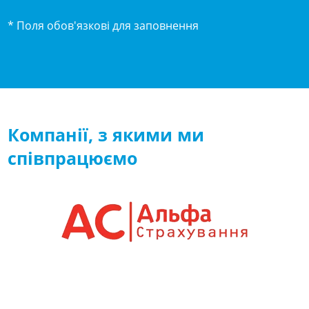
* Поля обов'язкові для заповнення
Компанії, з якими ми
співпрацюємо