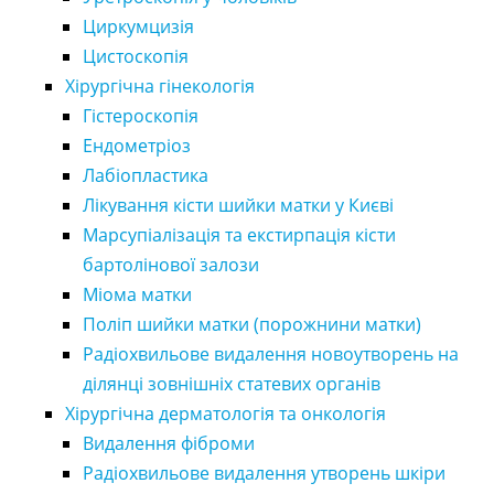
Циркумцизія
Цистоскопія
Хірургічна гінекологія
Гістероскопія
Ендометріоз
Лабіопластика
Лікування кісти шийки матки у Києві
Марсупіалізація та екстирпація кісти
бартолінової залози
Міома матки
Поліп шийки матки (порожнини матки)
Радіохвильове видалення новоутворень на
ділянці зовнішніх статевих органів
Хірургічна дерматологія та онкологія
Видалення фіброми
Радіохвильове видалення утворень шкіри