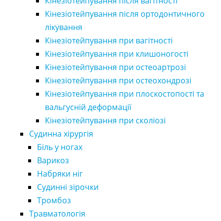
Кінезіотейпування після вагітності
Кінезіотейпування після ортодонтичного
лікування
Кінезіотейпування при вагітності
Кінезіотейпування при клишоногості
Кінезіотейпування при остеоартрозі
Кінезіотейпування при остеохондрозі
Кінезіотейпування при плоскостопості та
вальгусній деформації
Кінезіотейпування при сколіозі
Судинна хірургія
Біль у ногах
Варикоз
Набряки ніг
Судинні зірочки
Тромбоз
Травматологія