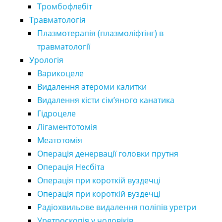
Тромбофлебіт
Травматологія
Плазмотерапія (плазмоліфтінг) в
травматології
Урологія
Варикоцеле
Видалення атероми калитки
Видалення кісти сім’яного канатика
Гідроцеле
Лігаментотомія
Меатотомія
Операція денервації головки прутня
Операція Несбіта
Операція при короткій вуздечці
Операція при короткій вуздечці
Радіохвильове видалення поліпів уретри
Уретроскопія у чоловіків