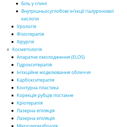
Біль у спині
Внутрішньосуглобові ін’єкції гіалуронової
кислоти
Урологія
Фізіотерапія
Хірургія
Косметологія
Апаратне омолодження (ELOS)
Гідрокситерапія
Ін’єкційне моделювання обличчя
Карбокситерапія
Контурна пластика
Корекція рубців постакне
Кріотерапія
Лазерна епіляція
Лазерна епіляція
Мікродермабразія