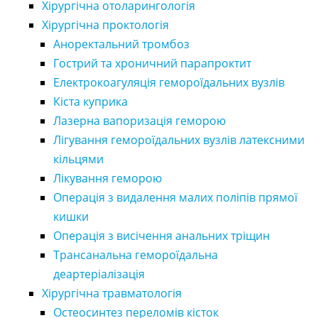
Хірургічна отоларингологія
Хірургічна проктологія
Аноректальний тромбоз
Гострий та хроничний парапроктит
Електрокоагуляція гемороїдальних вузлів
Кіста куприка
Лазерна вапоризація геморою
Лігування гемороїдальних вузлів латексними
кільцями
Лікування геморою
Операція з видалення малих поліпів прямої
кишки
Операція з висічення анальних тріщин
Трансанальна гемороїдальна
деартеріалізація
Хірургічна травматологія
Остеосинтез переломів кісток