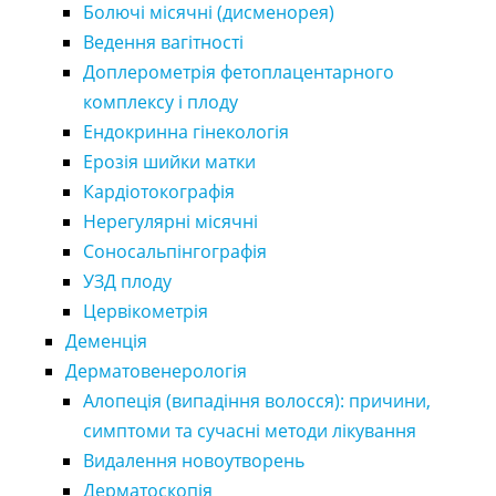
Болючі місячні (дисменорея)
Ведення вагітності
Доплерометрія фетоплацентарного
комплексу і плоду
Ендокринна гінекологія
Ерозія шийки матки
Кардіотокографія
Нерегулярні місячні
Соносальпінгографія
УЗД плоду
Цервікометрія
Деменція
Дерматовенерологія
Алопеція (випадіння волосся): причини,
симптоми та сучасні методи лікування
Видалення новоутворень
Дерматоскопія