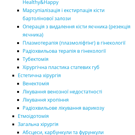
Healthy&Happy
Марсупіалізація і екстирпація кісти
бартолінової залози
Операція з видалення кісти яєчника (резекція
яєчника)
Плазмотерапія (плазмоліфтінг) в гінекології
Радіохвильова терапія в гінекології
Тубектомія
Хірургічна пластика статевих губ
Естетична хірургія
Венектомія
Лікування венозної недостатності
Лікування хропіння
Радіохвильове лікування варикозу
Етмоідотомія
Загальна хірургія
Абсцеси, карбункули та фурункули