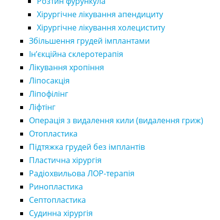
Розтин фурункула
Хірургічне лікування апендициту
Хірургічне лікування холециститу
Збільшення грудей імплантами
Ін’єкційна склеротерапія
Лікування хропіння
Ліпосакція
Ліпофілінг
Ліфтінг
Операція з видалення кили (видалення гриж)
Отопластика
Підтяжка грудей без імплантів
Пластична хірургія
Радіохвильова ЛОР-терапія
Ринопластика
Септопластика
Судинна хірургія