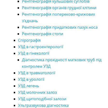
Рентгенографія кульшових суглобів
Рентгенографія органів грудної клітини
Рентгенографія попереково-крижових
з’єднань
Рентгенографія придаткових пазух носа
Рентгенографія стопи
Спірографія
УЗД в гастроентерології
УЗД в гінекології
Діагностика прохідності маткових труб під
контролем УЗД
УЗД в травматології
УЗД в урології
УЗД легень
УЗД молочних залоз
УЗД щитоподібної залози
Ультразвукова діагностика