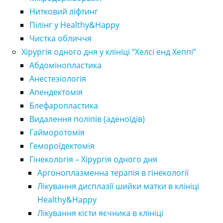
Нитковий ліфтинг
Пілінг у Healthy&Happy
Чистка обличчя
Хірургія одного дня у клініці “Хелсі енд Хеппі”
Абдомінопластика
Анестезіологія
Апендектомія
Блефаропластика
Видалення поліпів (аденоїдів)
Гайморотомія
Гемороїдектомія
Гінекологія – Хірургія одного дня
Аргоноплазменна терапія в гінекології
Лікування дисплазії шийки матки в клініці
Healthy&Happy
Лікування кісти яєчника в клініці