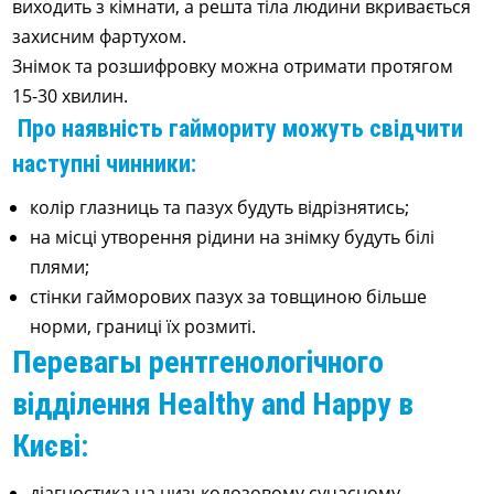
виходить з кімнати, а решта тіла людини вкривається
захисним фартухом.
Знімок та розшифровку можна отримати протягом
15-30 хвилин.
Про наявність гаймориту можуть свідчити
наступні чинники:
колір глазниць та пазух будуть відрізнятись;
на місці утворення рідини на знімку будуть білі
плями;
стінки гайморових пазух за товщиною більше
норми, границі їх розмиті.
Перевагы рентгенологічного
відділення Healthy and Happy в
Києві:
діагностика на низькодозовому сучасному