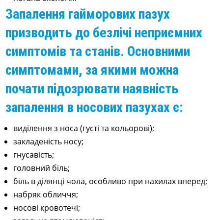
Запалення гайморових пазух
призводить до безлічі неприємних
симптомів та станів. Основними
симптомами, за якими можна
почати підозрювати наявність
запалення в носових пазухах є:
виділення з носа (густі та кольорові);
закладеність носу;
гнусавість;
головний біль;
біль в ділянці чола, особливо при нахилах вперед;
набряк обличчя;
носові кровотечі;