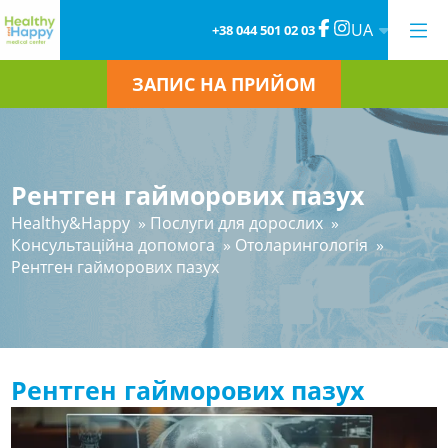
UA
+38 044 501 02 03
ЗАПИС НА ПРИЙОМ
Рентген гайморових пазух
Healthy&Happy
»
Послуги для дорослих
»
Консультаційна допомога
»
Отоларингологія
»
Рентген гайморових пазух
Рентген гайморових пазух