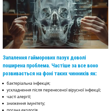
Запалення гайморових пазух доволі
поширена проблема. Частіше за все воно
розвивається на фоні таких чинників як:
бактеріальна інфекція;
ускладнення після перенесеної вірусної інфекції;
часті алергії;
зниження імунітету;
погана екологія.