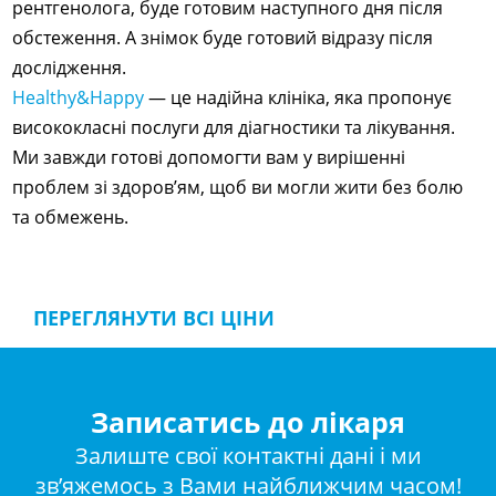
рентгенолога, буде готовим наступного дня після
обстеження. А знімок буде готовий відразу після
дослідження.
Healthy&Happy
— це надійна клініка, яка пропонує
висококласні послуги для діагностики та лікування.
Ми завжди готові допомогти вам у вирішенні
проблем зі здоров’ям, щоб ви могли жити без болю
та обмежень.
ПЕРЕГЛЯНУТИ ВСІ ЦІНИ
Записатись до лікаря
Залиште свої контактні дані і ми
зв’яжемось з Вами найближчим часом!