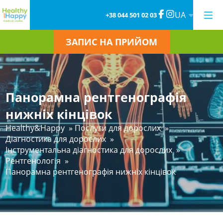
UA
+38 044 501 02 03
ЗАПИС НА ПРИЙОМ
Панорамна рентгенографія
нижніх кінцівок
Healthy&Happy
»
Послуги для дорослих
»
Діагностика для дорослих
»
Інструментальна діагностика для дорослих
»
Рентгенологія
»
Панорамна рентгенографія нижніх кінцівок