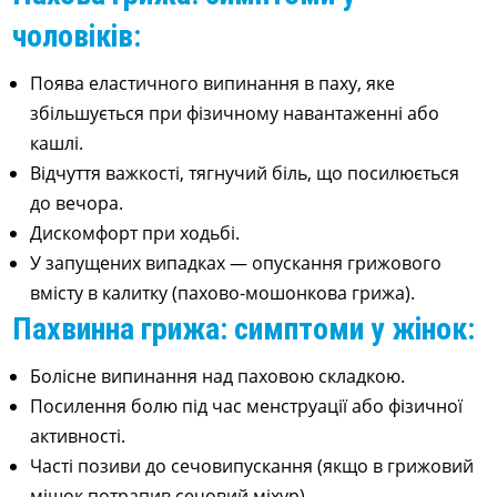
чоловіків:
Поява еластичного випинання в паху, яке
збільшується при фізичному навантаженні або
кашлі.
Відчуття важкості, тягнучий біль, що посилюється
до вечора.
Дискомфорт при ходьбі.
У запущених випадках — опускання грижового
вмісту в калитку (пахово-мошонкова грижа).
Пахвинна грижа: симптоми у жінок:
Болісне випинання над паховою складкою.
Посилення болю під час менструації або фізичної
активності.
Часті позиви до сечовипускання (якщо в грижовий
мішок потрапив сечовий міхур).