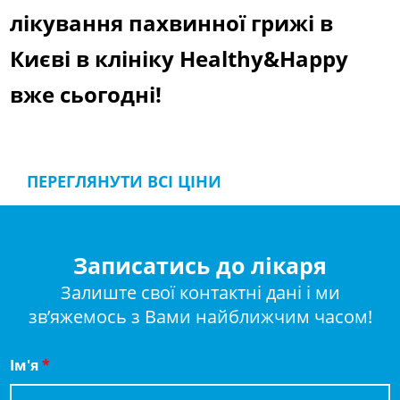
лікування пахвинної грижі в
Києві в клініку Healthy&Happy
вже сьогодні!
ПЕРЕГЛЯНУТИ ВСІ ЦІНИ
Записатись до лікаря
Залиште свої контактні дані і ми
зв’яжемось з Вами найближчим часом!
Ім'я
*