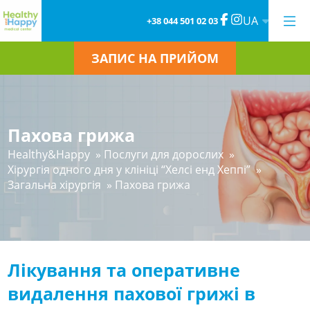
UA
+38 044 501 02 03
ЗАПИС НА ПРИЙОМ
Пахова грижа
Healthy&Happy
»
Послуги для дорослих
»
Хірургія одного дня у клініці “Хелсі енд Хеппі”
»
Загальна хірургія
»
Пахова грижа
Лікування та оперативне
видалення пахової грижі в