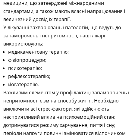
медицини, що затверджені міжнародними
стандартами, а також мають власні напрацювання і
величезний досвід їх терапії.
У лікуванні захворювань і патологій, що ведуть до
запаморочень і непритомності, наші лікарі
використовують:
медикаментозну терапію;
фізіопроцедури;
психотерапію;
рефлексотерапію;
йогатерапію.
Важливим елементом у профілактиці запаморочень і
непритомності є зміна способу життя. Необхідно
виключити всі стрес-фактори, які здійснюють
несприятливий вплив на психоемоційний стан;
дотримуватися режиму харчування, пиття і сну;
періоди напруги повинні змінюватися відпочинком