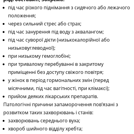
під час різкого піднімання з сидячого або лежачого
положення;
через сильний стрес або страх;
під час занурення під воду з аквалангом;
під час суворої дієти (низькокалорійної або
низьковуглеводної);
при низькому гемоглобіні;
при тривалому перебуванні в закритому
приміщенні без доступу свіжого повітря;
у жінок в період гормональних змін (перед
місячними, під час вагітності, при клімаксі);
прийом деяких лікарських препаратів.
Патологічні причини запаморочення пов’язані з
розвитком таких захворювань і станів:
захворювань середнього вуха;
хвороб шийного відділу хребта;