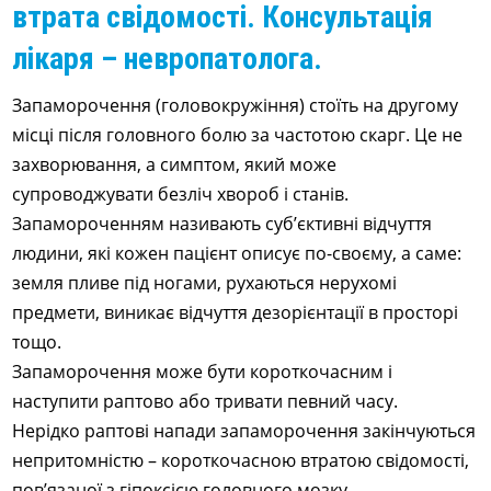
втрата свідомості. Консультація
лікаря – невропатолога.
Запаморочення (головокружіння) стоїть на другому
місці після головного болю за частотою скарг. Це не
захворювання, а симптом, який може
супроводжувати безліч хвороб і станів.
Запамороченням називають суб’єктивні відчуття
людини, які кожен пацієнт описує по-своєму, а саме:
земля пливе під ногами, рухаються нерухомі
предмети, виникає відчуття дезорієнтації в просторі
тощо.
Запаморочення може бути короткочасним і
наступити раптово або тривати певний часу.
Нерідко раптові напади запаморочення закінчуються
непритомністю – короткочасною втратою свідомості,
пов’язаної з гіпоксією головного мозку.