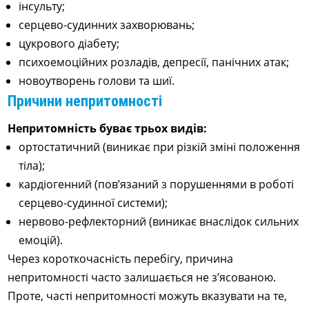
інсульту;
серцево-судинних захворювань;
цукрового діабету;
психоемоційних розладів, депресії, панічних атак;
новоутворень голови та шиї.
Причини непритомності
Непритомність буває трьох видів:
ортостатичний (виникає при різкій зміні положення
тіла);
кардіогенний (пов’язаний з порушеннями в роботі
серцево-судинної системи);
нервово-рефлекторний (виникає внаслідок сильних
емоцій).
Через короткочасність перебігу, причина
непритомності часто залишається не з’ясованою.
Проте, часті непритомності можуть вказувати на те,