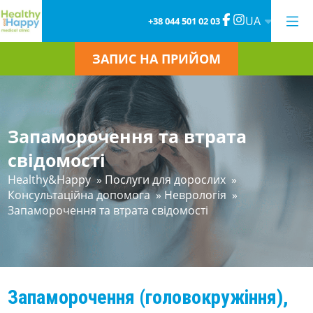
UA
+38 044 501 02 03
ЗАПИС НА ПРИЙОМ
Запаморочення та втрата
свідомості
Healthy&Happy
»
Послуги для дорослих
»
Консультаційна допомога
»
Неврологія
»
Запаморочення та втрата свідомості
Запаморочення (головокружіння),