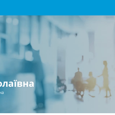
олаївна
на