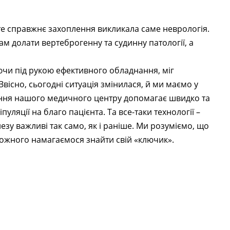
е справжнє захоплення викликала саме неврологія.
м долати вертеброгенну та судинну патології, а
ючи під рукою ефективного обладнання, міг
вісно, сьогодні ситуація змінилася, й ми маємо у
ання нашого медичного центру допомагає швидко та
уляції на благо пацієнта. Та все-таки технології –
незу важливі так само, як і раніше. Ми розуміємо, що
кожного намагаємося знайти свій «ключик».