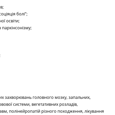
в;
оціяція болі”;
ої освіти;
з паркінсонізму;
;
них захворювань головного мозку, запальних,
вової системи, вегетативних розладів,
вм, полінейропатій різного походження, лікування