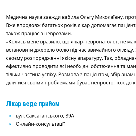
Медична наука завжди вабила Ольгу Миколаївну, прот
Вже впродовж багатьох років лікар допомагає пацієнта
також працює з неврозами.
«Колись мене вразило, що лікар-невропатолог, не ма
встановити джерело болю під час звичайного огляду. З
своєму розпорядженні якісну апаратуру. Так, обладн
ефективно проводити всі необхідні обстеження та маніп
тільки частина успіху. Розмова з пацієнтом, збір анам
ділитися своїми проблемами буває непросто, тож до 
Лікар веде прийом
вул. Саксаганського, 39А
Онлайн-консультації