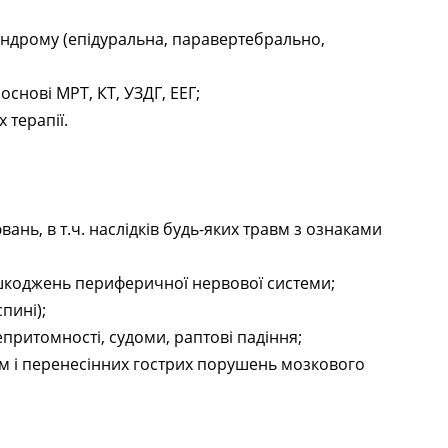
ндрому (епідуральна, паравертебрально,
снові МРТ, КТ, УЗДГ, ЕЕГ;
 терапії.
ань, в т.ч. наслідків будь-яких травм з ознаками
пошкоджень периферичної нервової системи;
пині);
епритомності, судоми, раптові падіння;
авм і перенесінних гострих порушень мозкового