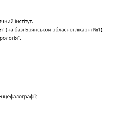
ний інстітут.
я” (на базі Брянськой обласної лікарні №1).
рологія”.
енцефалографії;