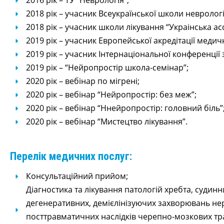
2016 рік – ТУ “Неврологія”;
2018 рік – учасник Всеукраїнської школи неврологі
2018 рік – учасник школи лікування “Украінська асс
2019 рік – учасник Европейської акредітації медичн
2019 рік – учасник Інтернаціональної конференції 
2019 рік – “Нейропростір школа-семінар”;
2020 рік – вебінар по мігрені;
2020 рік – вебінар “Нейропростір: без меж”;
2020 рік – вебінар “Ннейропростір: головний біль”
2020 рік – вебінар “Мистецтво лікування”.
Перелік медичних послуг:
Консультаційний прийом;
Діагностика та лікування патологій хребта, судин
дегенеративних, демієлінізуючих захворювань нер
посттравматичних наслідків черепно-мозкових тра