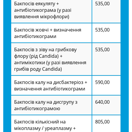
Бакпосів еякуляту +
535,00
антибіотикограма (у разі
виявлення мікрофлори)
Бакпосів жовчі + визначення
535,00
антибіотикограми
Бакпосів з зіву на грибкову
535,00
флору (рід Candida) +
антимікотики (у разі виявлення
грибів роду Candida)
Бакпосів калу на дисбактеріоз +
590,00
визначення антибіотикограми
Бакпосів калу на дисгрупу з
640,00
антибіотикограмою
Бакпосів кількісний на
805,00
мікоплазму / уреаплазму +