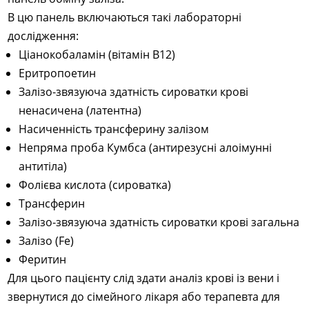
В цю панель включаються такі лабораторні
дослідження:
Ціанокобаламін (вітамін В12)
Еритропоетин
Залізо-звязуюча здатність сироватки крові
ненасичена (латентна)
Насиченність трансферину залізом
Непряма проба Кумбса (антирезусні алоімунні
антитіла)
Фолієва кислота (сироватка)
Трансферин
Залізо-звязуюча здатність сироватки крові загальна
Залізо (Fe)
Феритин
Для цього пацієнту слід здати аналіз крові із вени і
звернутися до сімейного лікаря або терапевта для