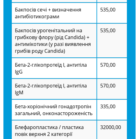
Бакпосів сечі + визначення
535,00
антибіотикограми
Бакпосів урогенітальний на
535,00
грибкову флору (рід Candida) +
антимікотики (у разі виявлення
грибів роду Candida)
Бета-2-глікопротеїд I, антитіла
570,00
IgG
Бета-2-глікопротеїд I, антитіла
570,00
IgM
Бета-хоріонічний гонадотропін
335,00
загальний, онконастороженість
Блефаропластика / пластика
32000,00
повік верхня 2 категорії