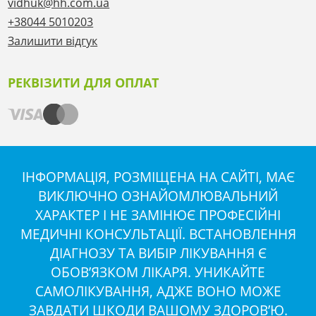
vidhuk@hh.com.ua
+38044 5010203
Залишити відгук
РЕКВІЗИТИ ДЛЯ ОПЛАТ
ІНФОРМАЦІЯ, РОЗМІЩЕНА НА САЙТІ, МАЄ
ВИКЛЮЧНО ОЗНАЙОМЛЮВАЛЬНИЙ
ХАРАКТЕР І НЕ ЗАМІНЮЄ ПРОФЕСІЙНІ
МЕДИЧНІ КОНСУЛЬТАЦІЇ. ВСТАНОВЛЕННЯ
ДІАГНОЗУ ТА ВИБІР ЛІКУВАННЯ Є
ОБОВ’ЯЗКОМ ЛІКАРЯ. УНИКАЙТЕ
САМОЛІКУВАННЯ, АДЖЕ ВОНО МОЖЕ
ЗАВДАТИ ШКОДИ ВАШОМУ ЗДОРОВ’Ю.