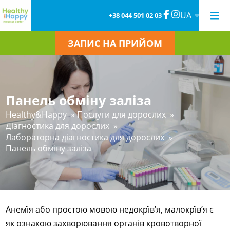
UA
+38 044 501 02 03
ЗАПИС НА ПРИЙОМ
Панель обміну заліза
Healthy&Happy
»
Послуги для дорослих
»
Діагностика для дорослих
»
Лабораторна діагностика для дорослих
»
Панель обміну заліза
Анемі́я або простою мовою недокрі́в’я, малокрі́в’я є
як ознакою захворювання органів кровотворної