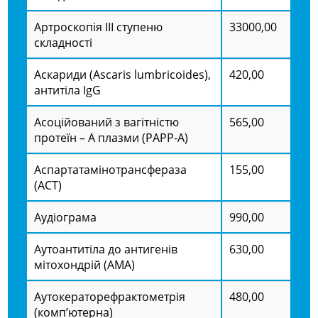
Артроскопія ІІІ ступеню
33000,00
складності
Аскариди (Ascaris lumbricoides),
420,00
антитіла IgG
Асоційований з вагітністю
565,00
протеїн – А плазми (PAPP-A)
Аспартатамінотрансфераза
155,00
(АСТ)
Аудіограма
990,00
Аутоантитіла до антигенів
630,00
мітохондрій (АМА)
Аутокераторефрактометрія
480,00
(комп’ютерна)