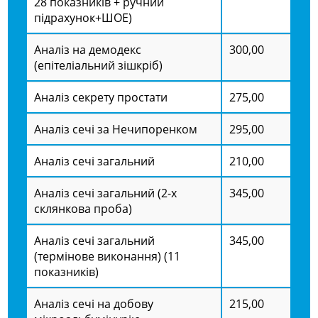
28 показників + ручний
підрахунок+ШОЕ)
Аналіз на демодекс
300,00
(епітеліальний зішкріб)
Аналіз секрету простати
275,00
Аналіз сечі за Нечипоренком
295,00
Аналіз сечі загальний
210,00
Аналіз сечі загальний (2-х
345,00
склянкова проба)
Аналіз сечі загальний
345,00
(термінове виконання) (11
показників)
Аналіз сечі на добову
215,00