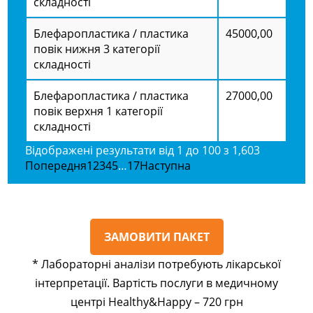
складності
Блефаропластика / пластика
45000,00
повік нижня 3 категорії
складності
Блефаропластика / пластика
27000,00
повік верхня 1 категорії
складності
Відображені результати від 1 до 100 з 1,603
Попередня
1
2
3
4
5
…
17
Наступна
ЗАМОВИТИ ПАКЕТ
* Лабораторні аналізи потребують лікарської
інтерпретації. Вартість послуги в медичному
центрі
Healthy
&
Happy
– 720 грн