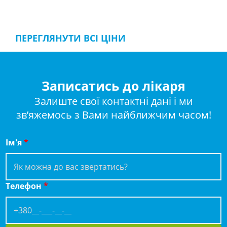
ПЕРЕГЛЯНУТИ ВСІ ЦІНИ
Записатись до лікаря
Залиште свої контактні дані і ми
зв’яжемось з Вами найближчим часом!
Ім'я
*
Телефон
*