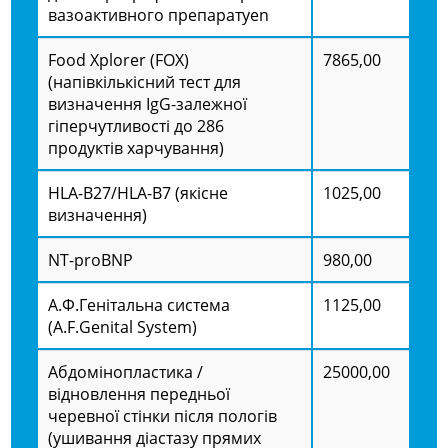
вазоактивного препаратуen
Food Xplorer (FOX)
7865,00
(напівкількісний тест для
визначення IgG-залежної
гіперчутливості до 286
продуктів харчування)
HLA-В27/HLA-В7 (якісне
1025,00
визначення)
NT-proBNP
980,00
А.Ф.Генітальна система
1125,00
(A.F.Genital System)
Абдомінопластика /
25000,00
відновлення передньої
черевної стінки після пологів
(ушивання діастазу прямих