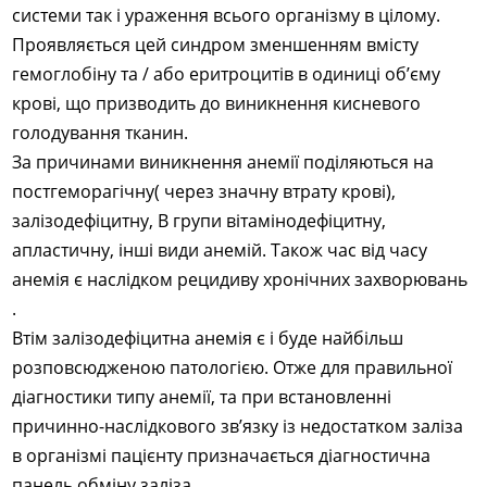
системи так і ураження всього організму в цілому.
Проявляється цей синдром зменшенням вмісту
гемоглобіну та / або еритроцитів в одиниці об’єму
крові, що призводить до виникнення кисневого
голодування тканин.
За причинами виникнення анемії поділяються на
постгеморагічну( через значну втрату крові),
залізодефіцитну, В групи вітамінодефіцитну,
апластичну, інші види анемій. Також час від часу
анемія є наслідком рецидиву хронічних захворювань
.
Втім залізодефіцитна анемія є і буде найбільш
розповсюдженою патологією. Отже для правильної
діагностики типу анемії, та при встановленні
причинно-наслідкового зв’язку із недостатком заліза
в організмі пацієнту призначається діагностична
панель обміну заліза.