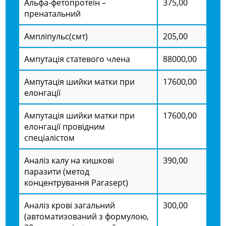
Альфа-фетопротеїн –
375,00
пренатальний
Ампліпульс(смт)
205,00
Ампутація статевого члена
88000,00
Ампутація шийки матки при
17600,00
елонгації
Ампутація шийки матки при
17600,00
елонгації провідним
спеціалістом
Аналіз калу на кишкові
390,00
паразити (метод
концентрування Parasept)
Аналіз крові загальний
300,00
(автоматизований з формулою,