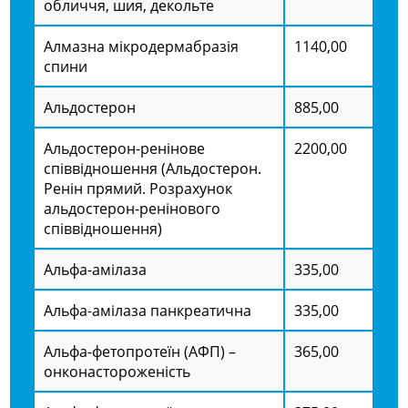
обличчя, шия, декольте
Алмазна мікродермабразія
1140,00
спини
Альдостерон
885,00
Альдостерон-ренінове
2200,00
співвідношення (Альдостерон.
Ренін прямий. Розрахунок
альдостерон-ренінового
співвідношення)
Альфа-амілаза
335,00
Альфа-амілаза панкреатична
335,00
Альфа-фетопротеїн (АФП) –
365,00
онконастороженість