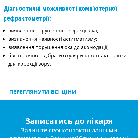
Діагностичні можливості комп’ютерної
рефрактометрії:
виявлення порушення рефракції ока;
визначення наявності астигматизму;
виявлення порушення ока до акомодації;
більш точно підібрати окуляри та контактні лінзи
для корекції зору.
ПЕРЕГЛЯНУТИ ВСІ ЦІНИ
Записатись до лікаря
Залиште свої контактні дані і ми