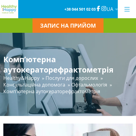
UA
+38 044 501 02 03
ЗАПИС НА ПРИЙОМ
Комп’ютерна
аутокераторефрактометрія
Healthy&Happy
»
Послуги для дорослих
»
Консультаційна допомога
»
Офтальмологія
»
Комп’ютерна аутокераторефрактометрія