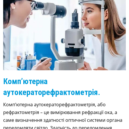
Комп’ютерна
аутокераторефрактометрія.
Комп’ютерна аутокераторефрактометрія, або
рефрактометрія – це вимірювання рефракції ока, а
саме визначення здатності оптичної системи органа
переломляти світло. Здатність до переломлення