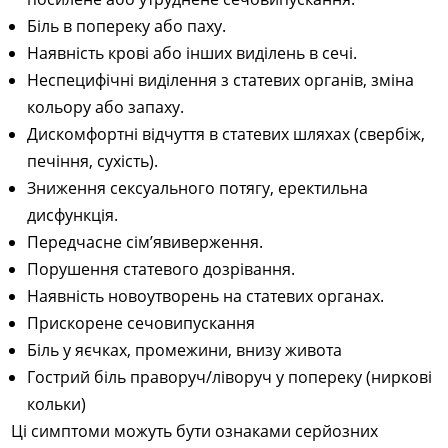
Біль в попереку або паху.
Наявність крові або інших виділень в сечі.
Неспецифічні виділення з статевих органів, зміна
кольору або запаху.
Дискомфортні відчуття в статевих шляхах (свербіж,
печіння, сухість).
Зниження сексуального потягу, еректильна
дисфункція.
Передчасне сім’явиверження.
Порушення статевого дозрівання.
Наявність новоутворень на статевих органах.
Прискорене сечовипускання
Біль у яєчках, промежини, внизу живота
Гострий біль праворуч/ліворуч у попереку (ниркові
кольки)
Ці симптоми можуть бути ознаками серйозних