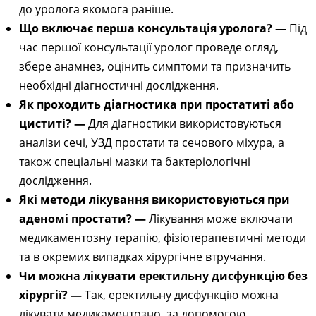
до уролога якомога раніше.
Що включає перша консультація уролога? —
Під
час першої консультації уролог проведе огляд,
збере анамнез, оцінить симптоми та призначить
необхідні діагностичні дослідження.
Як проходить діагностика при простатиті або
циститі? —
Для діагностики використовуються
аналізи сечі, УЗД простати та сечового міхура, а
також спеціальні мазки та бактеріологічні
дослідження.
Які методи лікування використовуються при
аденомі простати? —
Лікування може включати
медикаментозну терапію, фізіотерапевтичні методи
та в окремих випадках хірургічне втручання.
Чи можна лікувати еректильну дисфункцію без
хірургії? —
Так, еректильну дисфункцію можна
лікувати медикаментозно, за допомогою