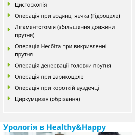
Цистоскопія
Операція при водянці яєчка (Гідроцеле)
Лігаментотомія (збільшення довжини
прутня)
Операція Несбіта при викривленні
прутня
Операція денервації головки прутня
Операція при варикоцеле
Операція при короткій вуздечці
Циркумцизія (обрізання)
Урологія в Healthy&Happy