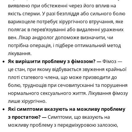
виявлено при обстеженні через його вплив на
якість сперми. У разі безпліддя або сильного болю
варикоцеле потребує хірургічного втручання, яке
полягає в перев’язуванні або видаленні уражених
вен. Лікар андролог допоможе визначити, чи
потрібна операція, і підбере оптимальний метод
лікування.
Як вирішити проблему з фімозом? —
Фімоз —
це стан, при якому відбувається звуження крайньої
плоті статевого члена, що може призводити до
болю, труднощів при сечовипусканні та порушення
нормального сексуального життя. Лікування фімозу
лише хірургічно.
Які симптоми вказують на можливу проблему
з простатою? —
Симптоми, що вказують на
можливу проблему з передміхуровою залозою,