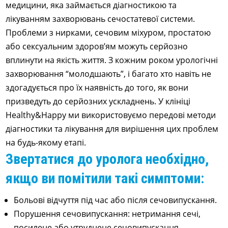
медицини, яка займається діагностикою та
лікуванням захворювань сечостатевої системи.
Проблеми з нирками, сечовим міхуром, простатою
або сексуальним здоров’ям можуть серйозно
вплинути на якість життя. З кожним роком урологічні
захворювання “молодшають”, і багато хто навіть не
здогадується про їх наявність до того, як вони
призведуть до серйозних ускладнень. У клініці
Healthy&Happy ми використовуємо передові методи
діагностики та лікування для вирішення цих проблем
на будь-якому етапі.
Звертатися до уролога необхідно,
якщо ви помітили такі симптоми:
Больові відчуття під час або після сечовипускання.
Порушення сечовипускання: нетримання сечі,
посилене або утруднене сечовипускання.