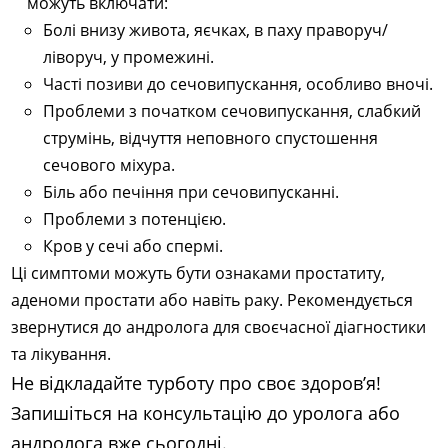
можуть включати:
Болі внизу живота, яєчках, в паху праворуч/
ліворуч, у промежині.
Часті позиви до сечовипускання, особливо вночі.
Проблеми з початком сечовипускання, слабкий
струмінь, відчуття неповного спустошення
сечового міхура.
Біль або печіння при сечовипусканні.
Проблеми з потенцією.
Кров у сечі або спермі.
Ці симптоми можуть бути ознаками простатиту,
аденоми простати або навіть раку. Рекомендується
звернутися до андролога для своєчасної діагностики
та лікування.
Не відкладайте турботу про своє здоров’я!
Запишіться на консультацію до уролога або
андролога вже сьогодні.