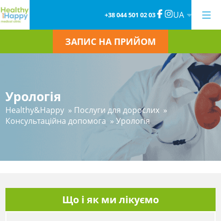
UA
+38 044 501 02 03
ЗАПИС НА ПРИЙОМ
Урологія
Healthy&Happy
»
Послуги для дорослих
»
Консультаційна допомога
»
Урологія
Що і як ми лікуємо