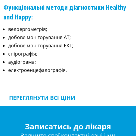
Функціональні методи діагностики Healthy
and Happy:
велоергометрія;
добове моніторування АТ;
добове моніторування ЕКГ;
спірографія;
аудіограма;
електроенцефалографія.
ПЕРЕГЛЯНУТИ ВСІ ЦІНИ
Записатись до лікаря
Залиште свої контактні дані і ми