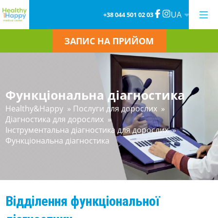
UA
+38 044 501 02 03
ЗАПИС НА ПРИЙОМ
Функціональна діагностика
Healthy&Happy
»
Послуги для дорослих
»
Діагностика для дорослих
»
Інструментальна діагностика для дорослих
»
Функціональна діагностика
Відділення функціональної