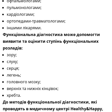
офтальмологами;
пульмонологами;
кардіологами;
ортопедами-травматологами;
іншими лікарями.
Функціональна діагностика може допомогти
виявити та оцінити ступінь функціональних
розладів:
зору;
слуху;
серця;
легень;
головного мозку;
верхніх та нижніх кінцівок;
хребта.
До методів функціональної діагностики, які
проводять в медичному центрі Healthy&Happy,