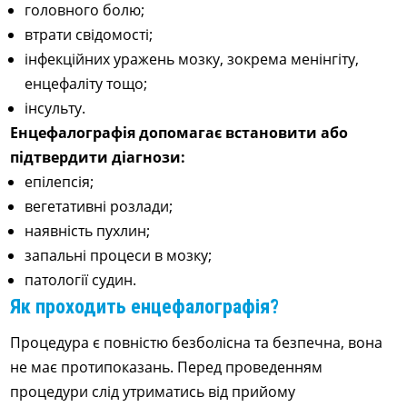
головного болю;
втрати свідомості;
інфекційних уражень мозку, зокрема менінгіту,
енцефаліту тощо;
інсульту.
Енцефалографія допомагає встановити або
підтвердити діагнози:
епілепсія;
вегетативні розлади;
наявність пухлин;
запальні процеси в мозку;
патології судин.
Як проходить енцефалографія?
Процедура є повністю безболісна та безпечна, вона
не має протипоказань. Перед проведенням
процедури слід утриматись від прийому