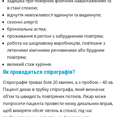
задишка при помірних фізичних навантаженнях та
в стані спокою;
відчуття неможливості вдихнути та видихнути;
сезонні алергії;
бронхіальна астма;
проживання в регіоні з забрудненим повітрям;
робота на шкідливому виробництві, пов’язане з
летючими хімічними речовинами або брудним
повітрям;
великий стаж куріння.
Як проводиться спірографія?
Спірографія триває біля 20 хвилин, а з пробою – 40 хв.
Пацієнт дихає в трубку спірографа, який визначає
об’єм та швидкість повітряних потоків. Лікар може
попросити пацієнта провести низку дихальних вправ,
щоб виміряти обсяг легень в спокої, під час