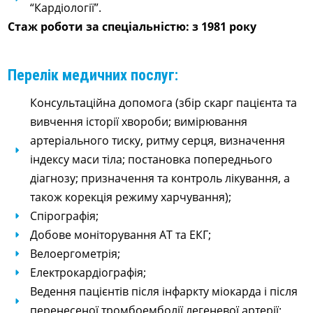
“Кардіології”.
Стаж роботи за спеціальністю: з 1981 року
Перелік медичних послуг:
Консультаційна допомога (збір скарг пацієнта та
вивчення історії хвороби; вимірювання
артеріального тиску, ритму серця, визначення
індексу маси тіла; постановка попереднього
діагнозу; призначення та контроль лікування, а
також корекція режиму харчування);
Спірографія;
Добове моніторування АТ та ЕКГ;
Велоергометрія;
Електрокардіографія;
Ведення пацієнтів після інфаркту міокарда і після
перенесеної тромбоемболії легеневої артерії;