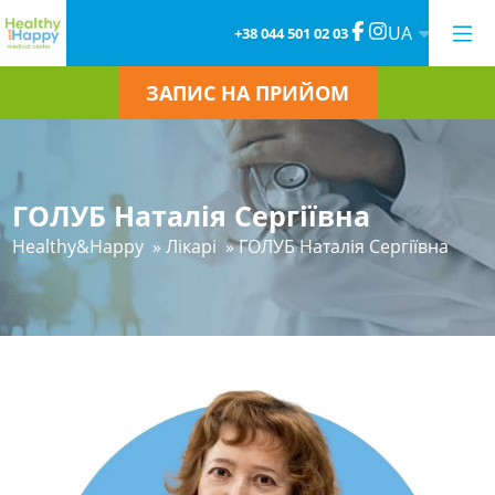
UA
+38 044 501 02 03
ЗАПИС НА ПРИЙОМ
ГОЛУБ Наталія Сергіївна
Healthy&Happy
»
Лікарі
»
ГОЛУБ Наталія Сергіївна