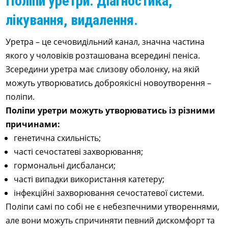
Поліпи уретри. Діагностика,
лікування, видалення.
Уретра – це сечовидільний канал, значна частина
якого у чоловіків розташована всередині пеніса.
Зсередини уретра має слизову оболонку, на якій
можуть утворюватись доброякісні новоутворення –
поліпи.
Поліпи уретри можуть утворюватись із різними
причинами:
генетична схильність;
часті сечостатеві захворювання;
гормональні дисбаланси;
часті випадки використання катетеру;
інфекційні захворювання сечостатевої системи.
Поліпи самі по собі не є небезпечними утвореннями,
але вони можуть спричиняти певний дискомфорт та