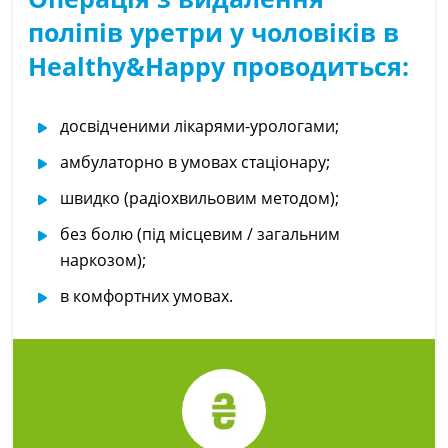
поліпів уретри у чоловіків в
Healthy&Happy проводиться:
досвідченими лікарями-урологами;
амбулаторно в умовах стаціонару;
швидко (радіохвильовим методом);
без болю (під місцевим / загальним
наркозом);
в комфортних умовах.