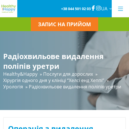
UA
+38 044 501 02 03
ЗАПИС НА ПРИЙОМ
Радіохвильове видалення
поліпів уретри
Healthy&Happy
»
Послуги для дорослих
»
Хірургія одного дня у клініці “Хелсі енд Хеппі”
»
Урологія
»
Радіохвильове видалення поліпів уретри
Операція з видалення