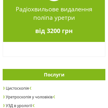
Радіохвильове видалення
поліпа уретри
від 3200 грн
Послуги
Цистоскопія
Уретроскопія у чоловіків
УЗД в урології