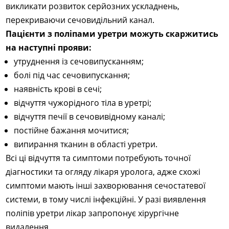
викликати розвиток серйозних ускладнень,
перекриваючи сечовидільний канал.
Пацієнти з поліпами уретри можуть скаржитись
на наступні прояви:
утруднення із сечовипусканням;
болі під час сечовипускання;
наявність крові в сечі;
відчуття чужорідного тіла в уретрі;
відчуття печії в сечовивідному каналі;
постійне бажання мочитися;
випирання тканин в області уретри.
Всі ці відчуття та симптоми потребують точної
діагностики та огляду лікаря уролога, адже схожі
симптоми мають інші захворювання сечостатевої
системи, в тому числі інфекційні. У разі виявлення
поліпів уретри лікар запропонує хірургічне
видалення.