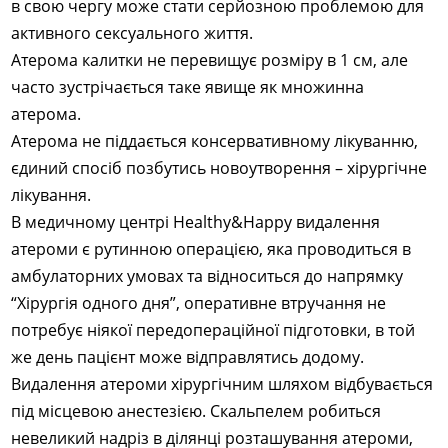
в свою чергу може стати серйозною проблемою для
активного сексуального життя.
Атерома калитки не перевищує розміру в 1 см, але
часто зустрічається таке явище як множинна
атерома.
Атерома не піддається консервативному лікуванню,
єдиний спосіб позбутись новоутворення – хірургічне
лікування.
В медичному центрі Healthy&Happy видалення
атероми є рутинною операцією, яка проводиться в
амбулаторних умовах та відноситься до напрямку
“Хірургія одного дня”, оперативне втручання не
потребує ніякої передопераційної підготовки, в той
же день пацієнт може відправлятись додому.
Видалення атероми хірургічним шляхом відбувається
під місцевою анестезією. Скальпелем робиться
невеликий надріз в ділянці розташування атероми,