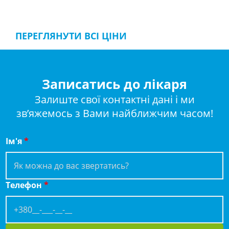
ПЕРЕГЛЯНУТИ ВСІ ЦІНИ
Записатись до лікаря
Залиште свої контактні дані і ми
зв’яжемось з Вами найближчим часом!
Ім'я
*
Телефон
*