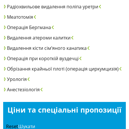
Радіохвильове видалення поліпа уретри
Меатотомія
Операція Бергмана
Видалення атероми калитки
Видалення кісти сім’яного канатика
Операція при короткій вуздечці
Обрізання крайньої плоті (операція циркумцизія)
Урологія
Анестезіологія
Ціни та спеціальні пропозиції
Reset
Шукати