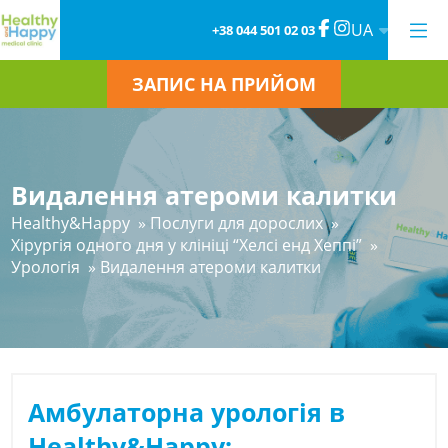
UA
+38 044 501 02 03
ЗАПИС НА ПРИЙОМ
Видалення атероми калитки
Healthy&Happy
»
Послуги для дорослих
»
Хірургія одного дня у клініці “Хелсі енд Хеппі”
»
Урологія
»
Видалення атероми калитки
Амбулаторна урологія в
Healthy&Happy: