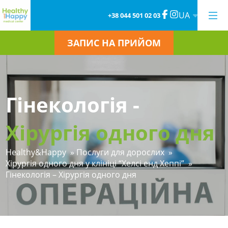
UA
+38 044 501 02 03
ЗАПИС НА ПРИЙОМ
Гінекологія -
Хірургія одного дня
Healthy&Happy
»
Послуги для дорослих
»
Хірургія одного дня у клініці “Хелсі енд Хеппі”
»
Гінекологія – Хірургія одного дня