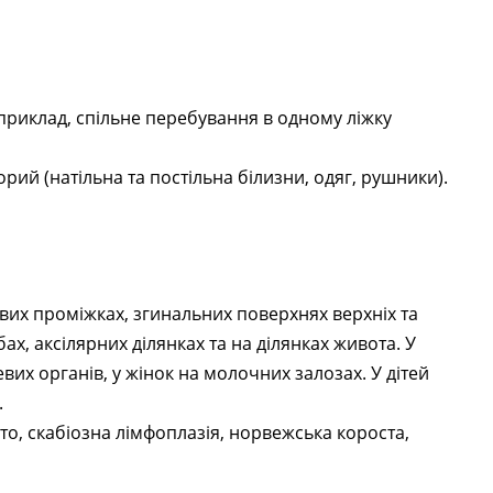
риклад, спільне перебування в одному ліжку
рий (натільна та постільна білизни, одяг, рушники).
вих проміжках, згинальних поверхнях верхніх та
ах, аксілярних ділянках та на ділянках живота. У
вих органів, у жінок на молочних залозах. У дітей
.
іто, скабіозна лімфоплазія, норвежська короста,