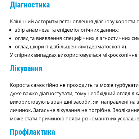
Діагностика
Клінічний алгоритм встановлення діагнозу корости с
збір анамнеза та епідеміологічних данних;
огляд та виявлення специфічних діагностичних си
оглад шкіри під збільшенням (дерматоскопія).
У спірних випадках використовується мікроскопічне 
Лікування
Короста самостійно не проходить та може турбувати
дуже важко діагностувати, тому необхідний огляд лі
використовують зовнішні засоби, які направлені на з
личинок. Загальне лікування не потрібне. Зволіканн
може стати причиною появи різноманітних ускладнен
Профілактика