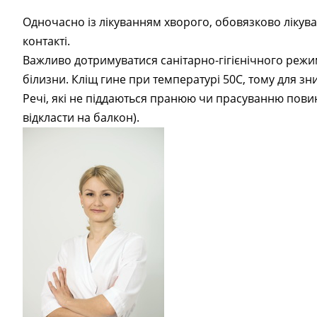
Одночасно із лікуванням хворого, обовязково лікува
контакті.
Важливо дотримуватися санітарно-гігієнічного режим
білизни. Кліщ гине при температурі 50С, тому для зн
Речі, які не піддаються пранюю чи прасуванню повин
відкласти на балкон).