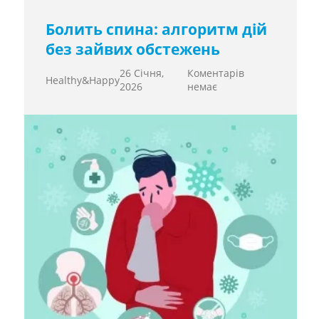
Болить спина: алгоритм дій
без зайвих обстежень
26 Січня,
Коментарів
Healthy&Happy
2026
немає