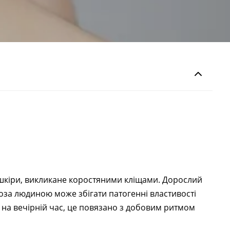
шкіри, викликане коростяними кліщами. Дорослий
поза людиною може збігати патогенні властивості
є на вечірній час, це повязано з добовим ритмом