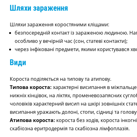
Шляхи зараження
Шляхи зараження коростяними кліщами:
безпосередній контакт із зараженою людиною. Нап
особливо у вечірній час (сон, статеві контакти);
через інфіковані предмети, якими користувався хво
Види
Короста поділяється на типову та атипову.
Типова короста:
характерні висипання в міжпальце
нижніх кінцівок, на ліктях, променевозапясних суглоб
чоловіків характерний висип на шкірі зовнішніх стате
висипання уражають долоні, стопи, сідниці та голову
Атипова короста:
короста без ходів, короста інкогн
скабіозна еритродермія та скабіозна лімфоплазія.