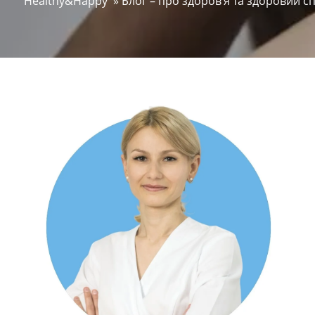
Healthy&Happy
»
Блог – про здоров’я та здоровий с