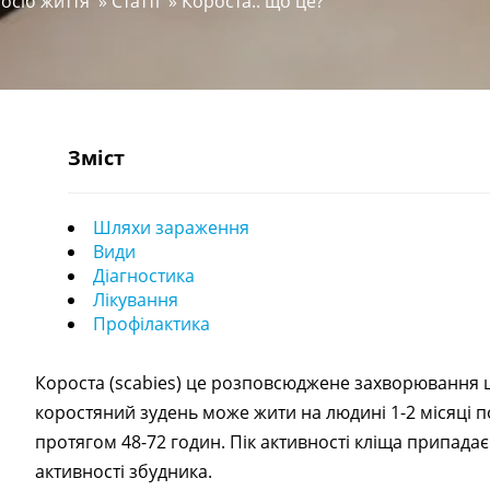
посіб життя
»
Статті
»
Короста.. що це?
Зміст
Шляхи зараження
Види
Діагностика
Лікування
Профілактика
Короста (scabies) це розповсюджене захворювання 
коростяний зудень може жити на людині 1-2 місяці 
протягом 48-72 годин. Пік активності кліща припада
активності збудника.