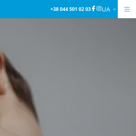
UA
+38 044 501 02 03