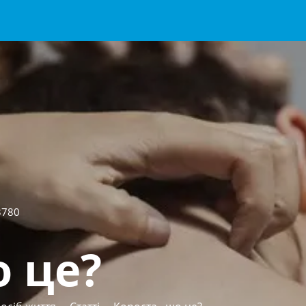
3780
о це?