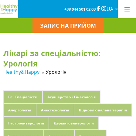
UA
+38 044 501 02 03
ЗАПИС НА ПРИЙОМ
Лікарі за спеціальністю:
Урологія
Healthy&Happy
»
Урологія
Всі Спеціалісти
Акушерство і Гінекологія
Алергологія
Анестезіологія
Відновлювальна терапія
Гастроентерологія
Дерматовенерологія