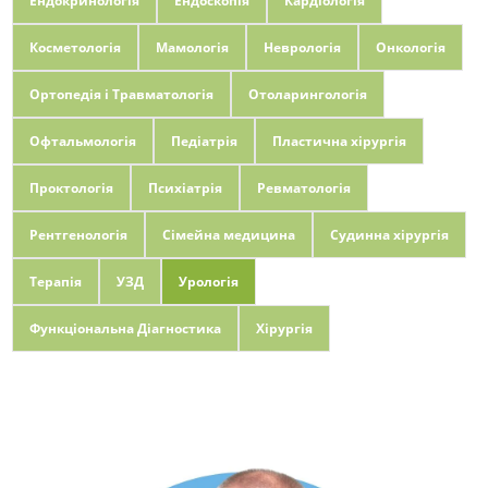
Ендокринологія
Ендоскопія
Кардіологія
Косметологія
Мамологія
Неврологія
Онкологія
Ортопедія і Травматологія
Отоларингологія
Офтальмологія
Педіатрія
Пластична хірургія
Проктологія
Психіатрія
Ревматологія
Рентгенологія
Сімейна медицина
Судинна хірургія
Терапія
УЗД
Урологія
Функціональна Діагностика
Хірургія