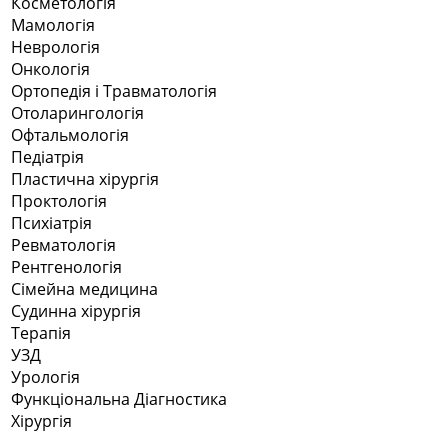
Косметологія
Мамологія
Неврологія
Онкологія
Ортопедія і Травматологія
Отоларингологія
Офтальмологія
Педіатрія
Пластична хірургія
Проктологія
Психіатрія
Ревматологія
Рентгенологія
Сімейна медицина
Судинна хірургія
Терапія
УЗД
Урологія
Функціональна Діагностика
Хірургія