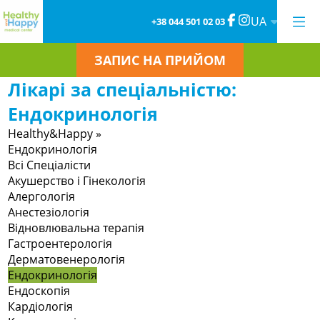
UA
+38 044 501 02 03
ЗАПИС НА ПРИЙОМ
Лікарі за спеціальністю:
Ендокринологія
Healthy&Happy
»
Ендокринологія
Всі Спеціалісти
Акушерство і Гінекологія
Алергологія
Анестезіологія
Відновлювальна терапія
Гастроентерологія
Дерматовенерологія
Ендокринологія
Ендоскопія
Кардіологія