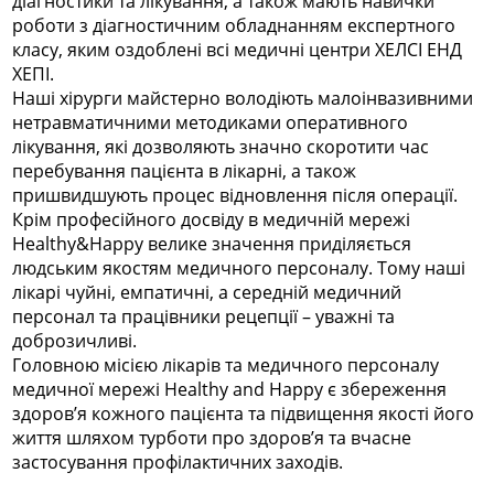
діагностики та лікування, а також мають навички
роботи з діагностичним обладнанням експертного
класу, яким оздоблені всі медичні центри ХЕЛСІ ЕНД
ХЕПІ.
Наші хірурги майстерно володіють малоінвазивними
нетравматичними методиками оперативного
лікування, які дозволяють значно скоротити час
перебування пацієнта в лікарні, а також
пришвидшують процес відновлення після операції.
Крім професійного досвіду в медичній мережі
Healthy&Happy велике значення приділяється
людським якостям медичного персоналу. Тому наші
лікарі чуйні, емпатичні, а середній медичний
персонал та працівники рецепції – уважні та
доброзичливі.
Головною місією лікарів та медичного персоналу
медичної мережі Healthy and Happy є збереження
здоров’я кожного пацієнта та підвищення якості його
життя шляхом турботи про здоров’я та вчасне
застосування профілактичних заходів.