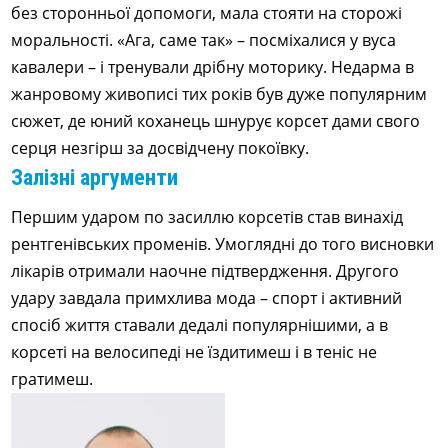
без сторонньої допомоги, мала стояти на сторожі
моральності. «Ага, саме так» – посміхалися у вуса
кавалери – і тренували дрібну моторику. Недарма в
жанровому живописі тих років був дуже популярним
сюжет, де юний коханець шнурує корсет дами свого
серця незгірш за досвідчену покоївку.
Залізні аргументи
Першим ударом по засиллю корсетів став винахід
рентгенівських променів. Умоглядні до того висновки
лікарів отримали наочне підтвердження. Другого
удару завдала примхлива мода – спорт і активний
спосіб життя ставали дедалі популярнішими, а в
корсеті на велосипеді не їздитимеш і в теніс не
гратимеш.