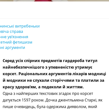
нинські витребеньки
віча справа
чне ув’язнення
сетний фетишизм
зні аргументи
Серед усіх спірних предметів гардероба титул
найнебезпечнішого з упевненістю утримує
корсет. Раціональних аргументів лікарів модниці
й модники не слухали сторіччями та платили за
красу здоров’ям, а подеколи й життям.
Одна з найперших текстових згадок про корсет
датується 1597 роком. Дочка джентльмена Старкі, як
пише очевидець, була одержима дияволом, який