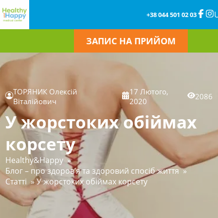
+38 044 501 02 03
ЗАПИС НА ПРИЙОМ
ТОРЯНИК Олексій
17 Лютого,
2086
Віталійович
2020
У жорстоких обіймах
корсету
Healthy&Happy
»
Блог – про здоров’я та здоровий спосіб життя
»
Статті
»
У жорстоких обіймах корсету