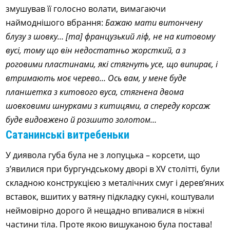
змушував її голосно волати, вимагаючи
наймоднішого вбрання:
Бажаю мати витончену
блузу з шовку… [та] французький ліф, не на китовому
вусі, тому що він недостатньо жорсткий, а з
роговими пластинами, які стягнуть усе, що випирає, і
втримають моє черево… Ось вам, у мене буде
планшетка з китового вуса, стягнена двома
шовковими шнурками з китицями, а спереду корсаж
буде видовжено й розшито золотом…
Сатанинські витребеньки
У диявола губа була не з лопуцька – корсети, що
з’явилися при бургундському дворі в XV столітті, були
складною конструкцією з металічних смуг і дерев’яних
вставок, вшитих у ватяну підкладку сукні, коштували
неймовірно дорого й нещадно впивалися в ніжні
частини тіла. Проте якою вишуканою була постава!