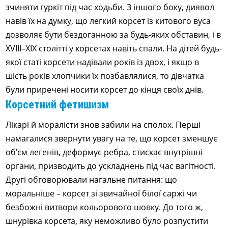
зчиняти гуркіт під час ходьби. З іншого боку, диявол
навів їх на думку, що легкий корсет із китового вуса
дозволяє бути бездоганною за будь-яких обставин, і в
XVIII–XIX столітті у корсетах навіть спали. На дітей будь-
якої статі корсети надівали років із двох, і якщо в
шість років хлопчики їх позбавлялися, то дівчатка
були приречені носити корсет до кінця своїх днів.
Корсетний фетишизм
Лікарі й моралісти знов забили на сполох. Перші
намагалися звернути увагу на те, що корсет зменшує
об’єм легенів, деформує ребра, стискає внутрішні
органи, призводить до ускладнень під час вагітності.
Другі обговорювали нагальне питання: що
моральніше – корсет зі звичайної білої саржі чи
безбожні витвори кольорового шовку. До того ж,
шнурівка корсета, яку неможливо було розпустити