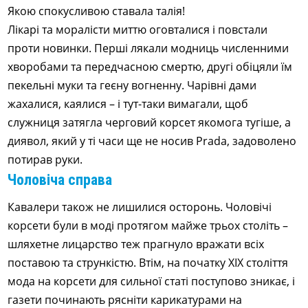
Якою спокусливою ставала талія!
Лікарі та моралісти миттю оговталися і повстали
проти новинки. Перші лякали модниць численними
хворобами та передчасною смертю, другі обіцяли їм
пекельні муки та геєну вогненну. Чарівні дами
жахалися, каялися – і тут-таки вимагали, щоб
служниця затягла черговий корсет якомога тугіше, а
диявол, який у ті часи ще не носив Prada, задоволено
потирав руки.
Чоловіча справа
Кавалери також не лишилися осторонь. Чоловічі
корсети були в моді протягом майже трьох століть –
шляхетне лицарство теж прагнуло вражати всіх
поставою та стрункістю. Втім, на початку XIX століття
мода на корсети для сильної статі поступово зникає, і
газети починають рясніти карикатурами на