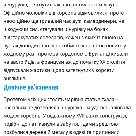
чепурунів, стягнутих так, що аж очі рогом лізуть.
Офіційно чоловіки від корсетів відмовилися, проте
неофіційно ще тривалий час дужі камердинери, не
шкодуючи сил, стягували шнурівку на боках
підстаркуватих ловеласів, кожен з яких із піною на
вустах доводив, що він особисто корсет не носить у
жодному разі, проте за кордоном… Британці кивали
на австрійців, а французи аж до початку ХХ століття
відпускали жартики щодо затягнутих у корсети
англійців.
Довічне ув’язнення
Протягом усіх цих століть чарівна стать зітхала –
наскільки це дозволяла шнурівка – й удосконалювала
моделі корсетів. У відважному XVII важкі конструкції,
подібні до лат, канули в забуття, і дами зрештою
позбулися дерева й металу в одязі та припинили