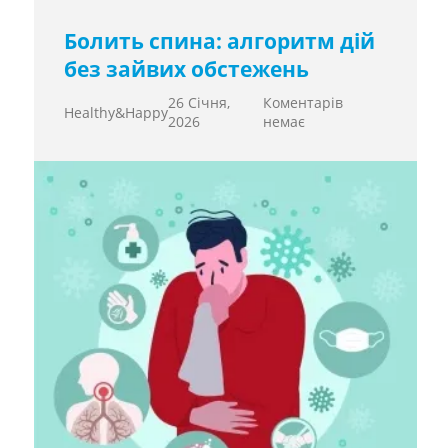
Болить спина: алгоритм дій
без зайвих обстежень
26 Січня,
Коментарів
Healthy&Happy
2026
немає