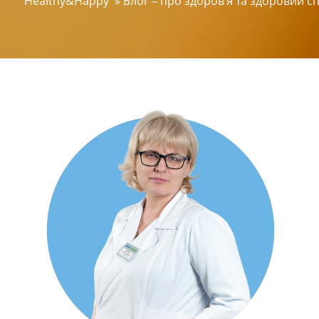
Healthy&Happy
»
Блог – про здоров’я та здоровий с