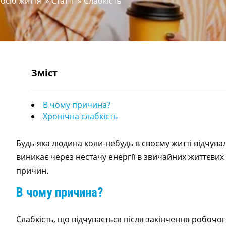
посіб життя
»
Статті
»
Слабкість
Зміст
В чому причина?
Хронічна слабкість
Будь-яка людина коли-небудь в своєму житті відчувала
виникає через нестачу енергії в звичайних життєвих 
причин.
В чому причина?
Слабкість, що відчувається після закінчення робочо