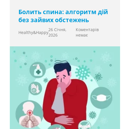
Болить спина: алгоритм дій
без зайвих обстежень
26 Січня,
Коментарів
Healthy&Happy
2026
немає