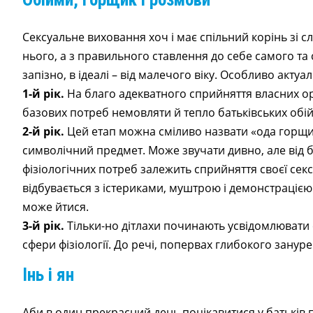
Сексуальне виховання хоч і має спільний корінь зі с
нього, а з правильного ставлення до себе самого та 
запізно, в ідеалі – від малечого віку. Особливо актуа
1-й рік.
На благо адекватного сприйняття власних ор
базових потреб немовляти й тепло батьківських обій
2-й рік.
Цей етап можна сміливо назвати «ода горщик
символічний предмет. Може звучати дивно, але від б
фізіологічних потреб залежить сприйняття своєї сек
відбувається з істериками, муштрою і демонстрацією
може йтися.
3-й рік.
Тільки-но дітлахи починають усвідомлювати с
сфери фізіології. До речі, попервах глибокого занур
Інь і ян
Аби в один прекрасний день поцікавитися у батьків пр