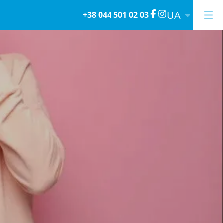
UA
+38 044 501 02 03