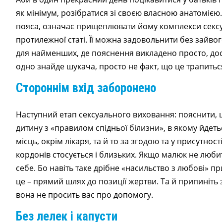
як мінімум, розібратися зі своєю власною анатомією
пояса, означає прищеплювати йому комплекси сексуа
протилежної статі. Її можна задовольнити без зайво
для найменших, де пояснення викладено просто, дос
одно знайде шукача, просто не факт, що це трапитьс
Стороннім вхід заборонено
Наступний етап сексуального виховання: пояснити, 
дитину з «правилом спідньої білизни», в якому йдеть
місць, окрім лікаря, та й то за згодою та у присутно
кордонів стосується і близьких. Якщо малюк не люби
себе. Бо навіть таке дрібне «насильство з любові» пр
це – прямий шлях до позиції жертви. Та й припиніть 
вона не просить вас про допомогу.
Без лелек і капусти