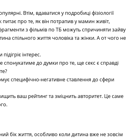
пулярні. Втім, вдаватися у подробиці фізіології
 питає про те, як він потрапив у мамин живіт,
 фрагменти з фільмів по ТБ можуть спричиняти зайву
стина спільного життя чоловіка та жінки. А от чого не
 підігріє інтерес.
е спонукатиме до думки про те, ще секс є справді
те?
рмує специфічно-негативне ставлення до сфери
двищить ваш рейтинг та зміцнить авторитет. Це саме
ого.
ний бік життя, особливо коли дитина вже не зовсім