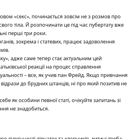
ловом «секс», починається зовсім не з розмов про
свого тіла. Й розпочинати це під час пубертату вже
льні перші три роки.
ганів, зокрема і статевих, працює задоволення
мів.
у», адже саме тепер стає актуальним цей
атьківської реакції на процес справлення
суальності – все, як учив пан Фрейд. Якщо привчання
 відрази до брудних штанців, ні про який позитив не
ебе як особини певної статі, очікуйте запитань зі
ення не знадобиться.
о відмінності дівчаток та хлопчиків, дитині треба,