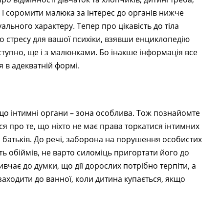
. І соромити малюка за інтерес до органів нижче
льного характеру. Тепер про цікавість до тіла
го стресу для вашої психіки, взявши енциклопедію
тупно, ще і з малюнками. Бо інакше інформація все
я в адекватній формі.
що інтимні органи – зона особлива. Тож познайомте
ся про те, що ніхто не має права торкатися інтимних
сті батьків. До речі, заборона на порушення особистих
ть обіймів, не варто силоміць пригортати його до
ивчає до думки, що дії дорослих потрібно терпіти, а
заходити до ванної, коли дитина купається, якщо