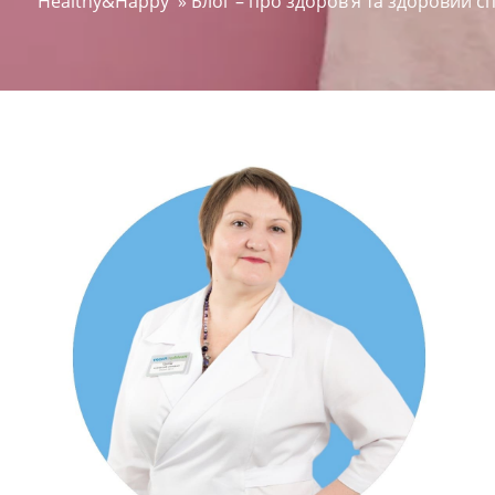
Healthy&Happy
»
Блог – про здоров’я та здоровий с