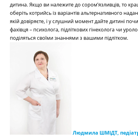
дитина. Якщо ви належите до сором’язливців, то краще
оберіть котрийсь із варіантів альтернативного надан
якій довіряєте, і у слушний момент дайте дитині почи
фахівця – психолога, підліткових гінеколога чи уроло
поділяться своїми знаннями з вашими підлітком.
Людмила ШМІДТ, педіатр