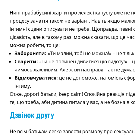
Нині прабабусині жарти про лелек і капусту вже не по
процесу зачаття також не варіант. Навіть якщо малюк
інтимні сцени описувати не треба. Щоправда, певні
цікавість, але в такому разі можна сказати, що це ча
можна робити, то це:
Забороняти:
«Ти малий, тобі не можна!» – це тільки
Сварити:
«Ти не повинен дивитися цю гидоту!» – ц
чимось жахливим. Але ж ви насправді так не думає
Відмовчуватися:
це не допоможе, натомість сфо
інтиму.
Отже, дорогі батьки, keep calm! Спокійна реакція пі
те, що треба, аби дитина питала у вас, а не бозна в к
Дзвінок другу
Не всім батькам легко завести розмову про сексуаль