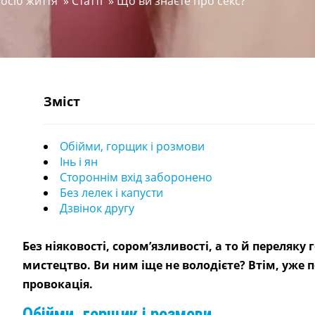
посіб життя
»
Статті
»
Що ви знаєте про секс?
Зміст
Обійми, горщик і розмови
Інь і ян
Стороннім вхід заборонено
Без лелек і капусти
Дзвінок другу
Без ніяковості, сором’язливості, а то й переляку
мистецтво. Ви ним іще не володієте? Втім, уже п
провокація.
Обійми, горщик і розмови