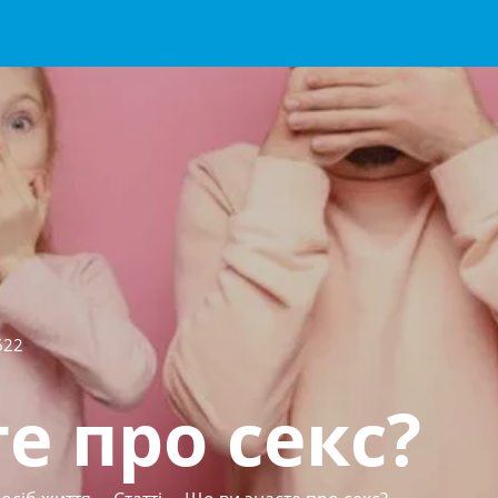
622
е про секс?