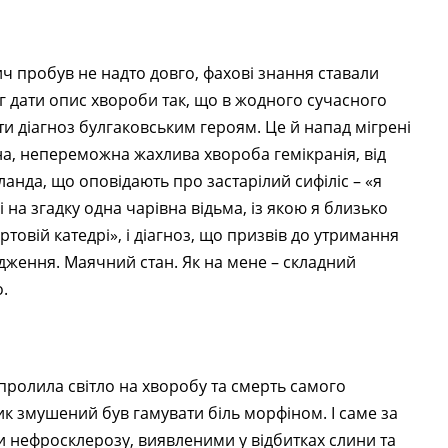
 пробув не надто довго, фахові знання ставали
г дати опис хвороби так, що в жодного сучасного
ити діагноз булгаковським героям. Це й напад мігрені
она, непереможна жахлива хвороба гемікранія, від
Воланда, що оповідають про застарілий сифіліс – «я
 на згадку одна чарівна відьма, із якою я близько
товій катедрі», і діагноз, що призвів до утримання
удження. Маячний стан. Як на мене – складний
о.
пролила світло на хворобу та смерть самого
 змушений був гамувати біль морфіном. І саме за
ми нефросклерозу, виявленими у відбитках слини та