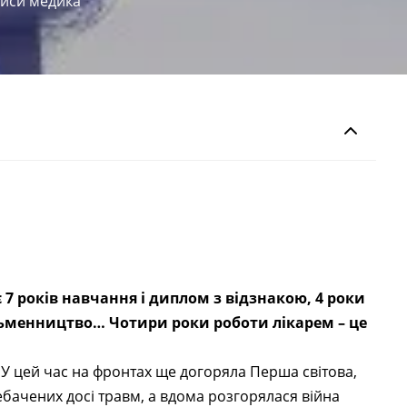
иси медика
 7 років навчання і диплом з відзнакою, 4 роки
исьменництво… Чотири роки роботи лікарем – це
. У цей час на фронтах ще догоряла Перша світова,
ебачених досі травм, а вдома розгорялася війна