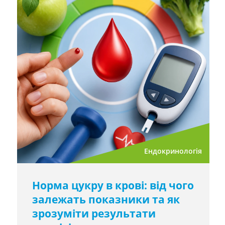
Ендокринологія
Норма цукру в крові: від чого
залежать показники та як
зрозуміти результати