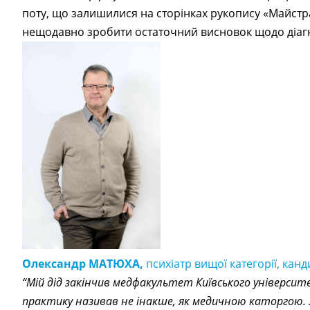
поту, що залишилися на сторінках рукопису «Майстра і
нещодавно зробити остаточний висновок щодо діаг
Олександр МАТЮХА,
психіатр вищої категорії, кан
“Мій дід закінчив медфакультет Київського університе
практику називав не інакше, як медичною каторгою. З