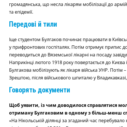
громадянська, що несла лікарям мобілізації до армі
та епідемії.
Передові й тили
Іще студентом Булгаков починає працювати в Київсько
у прифронтових госпіталях. Потім отримує припис до 
переводиться до Вяземської лікарні на посаду завіду
Наприкінці лютого 1918 року повертається до Києва і
Булгакова мобілізують як лікаря війська УНР. Потім –
Зрештою, після військового шпиталю у Владикавказі,
Говорять документи
Щоб уявити, із чим доводилося справлятися мо
отриману Булгаковим в одному з більш-менш сп
«На Нікольській ділянці за згаданий час перебувало 