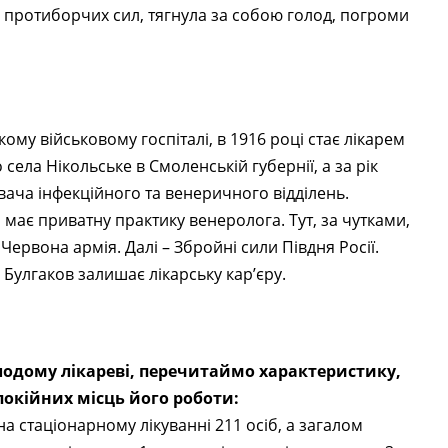
й протиборчих сил, тягнула за собою голод, погроми
му військовому госпіталі, в 1916 році стає лікарем
села Нікольське в Смоленській губернії, а за рік
вача інфекційного та венеричного відділень.
 має приватну практику венеролога. Тут, за чутками,
 Червона армія. Далі – Збройні сили Півдня Росії.
 Булгаков залишає лікарську кар’єру.
лодому лікареві, перечитаймо характеристику,
окійних місць його роботи:
на стаціонарному лікуванні 211 осіб, а загалом