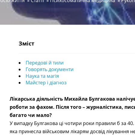
посіб життя
»
Статті
»
Психосоматична медицина
»
Рукоп
Зміст
Передові й тили
Говорять документи
Наука та магія
Майстер і діагноз
Лікарська діяльність Михайла Булгакова налічує
роботи за фахом. Після того – журналістика, п
багато чи мало?
У випадку Булгакова ці чотири роки правили б за 40
яка принесла військовим лікарям досвід лікування н