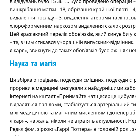
відвідувань було 15 361… Було проведено операцій – а
вишкрібання матки –18, обрізання крайньої плоті – 4,
видалення посліду – 3, видалення атероми та ліпосом
хлороформенним наркозом видалення скалок розтр
Цей вражаючий перелік обов’язків, який кинув би у 
– те, з чим стикався учорашній випускник-відмінник. 
лікаря», звикнути до таких обов’язків було аж ніяк 
Наука та магія
Ця збірка оповідань, подекуди смішних, подекуди ст
прориви в медицині межували з найдурнішими забоб
Інтернеті на кшталт «Приймайте натщесерце цибулян
відваляться папіломи, стабілізується артеріальний ти
між медициною та магічним мисленням і дотепер збе
лікаря», на жаль, ніколи не втратять актуальності. Н
Редкліфом, зіркою «Гаррі Поттера» в головній ролі, 