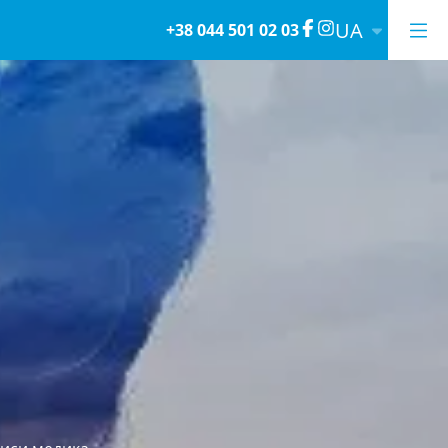
UA
+38 044 501 02 03