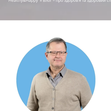
Healthy&Happy
»
Блог – про здоров’я та здоровий с