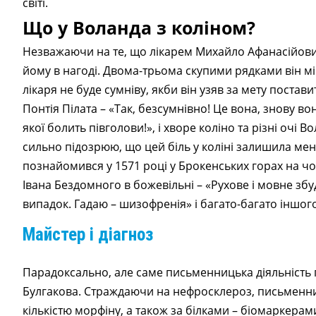
світі.
Що у Воланда з коліном?
Незважаючи на те, що лікарем Михайло Афанасійович
йому в нагоді. Двома-трьома скупими рядками він мі
лікаря не буде сумніву, якби він узяв за мету постав
Понтія Пілата – «Так, безсумнівно! Це вона, знову в
якої болить півголови!», і хворе коліно та різні очі 
сильно підозрюю, що цей біль у коліні залишила мені
познайомився у 1571 році у Брокенських горах на чор
Івана Бездомного в божевільні – «Рухове і мовне зб
випадок. Гадаю – шизофренія» і багато-багато іншог
Майстер і діагноз
Парадоксально, але саме письменницька діяльність 
Булгакова. Страждаючи на нефросклероз, письменник
кількістю морфіну, а також за білками – біомаркера