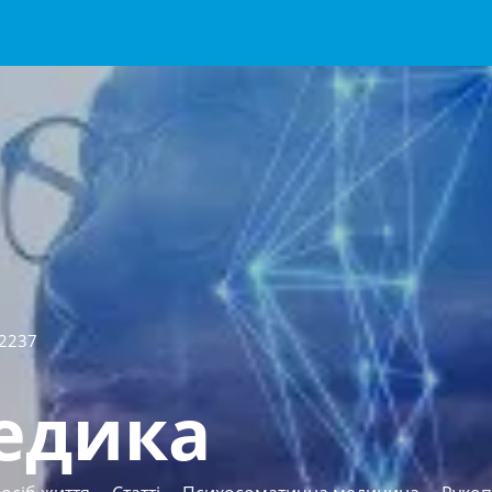
2237
едика