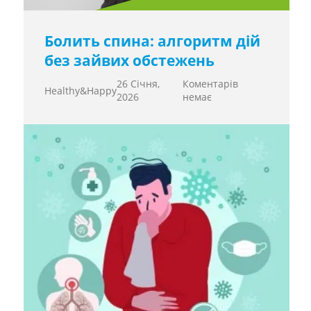
Болить спина: алгоритм дій
без зайвих обстежень
26 Січня,
Коментарів
Healthy&Happy
2026
немає