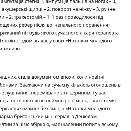
мпутація стегна 1, ампутація пальців на ногах – 3,
 акушерські щипці – 2, поворот на ніжку – 3, ручне
и – 2, трахеотомій – 1, 1 раз проводилося під
ощених ребер після вогнепального поранення».
крижаний піт будь-якого сучасного лікаря-терапевта
І як він згодом згадає у своїх «Нотатках молодого
неможливо.
рашних, стала документом епохи, коли новітні
онами. Зважаючи на сучасну кількість оголошень в
е лушпиння, перемішане з гліцерином, і у вас
ск, а потенція сягне неймовірної міці», – дихотомія
рігається майже без змін, а «Нотатки молодого
едарма британський міні-серіал із Деніелом
знятий за цією збіркою, має шалений попит у всьому