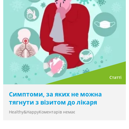
Статті
Симптоми, за яких не можна
тягнути з візитом до лікаря
Healthy&Happy
Коментарів немає