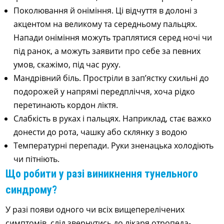
Поколювання й оніміння. Ці відчуття в долоні з
акцентом на великому та середньому пальцях.
Напади оніміння можуть траплятися серед ночі чи
під ранок, а можуть заявити про себе за певних
умов, скажімо, під час руху.
Мандрівний біль. Простріли в зап’ястку схильні до
подорожей у напрямі передпліччя, хоча рідко
перетинають кордон ліктя.
Слабкість в руках і пальцях. Наприклад, стає важко
донести до рота, чашку або склянку з водою
Температурні перепади. Руки зненацька холодіють
чи пітніють.
Що робити у разі виникнення тунельного
синдрому?
У разі появи одного чи всіх вищеперелічених
симптомів, слід звернутись до лікаря отропеда-