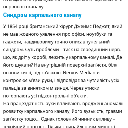
нервового каналу.
Синдром карпального каналу
У 1854 році британський хірург Джеймс Педжет, який
не мав жодного уявлення про офіси, ноутбуки та
гаджети, навдивовижу точно описав тунельний
синдром. Суть проблеми – тиск на серединний нерв,
що, як дріт у коробі, лежить у карпальному каналі. Де
його шукати? На внутрішній поверхні зап’ястя, біля
основи кисті, під зв’язкою. Nervus Medianus
контролює м’язи руки, і відповідає за чутливість усіх
пальців за винятком мізинця. Через утиски
потерпають усі підконтрольні об’єкти.
На працездатність руки впливають вроджені аномалії
розвитку карпального каналу, його вузькість, травми
зап’ястку тощо… Однак головний чинник впливу –
технічний прогрес. Тільки з винайденням мишок і