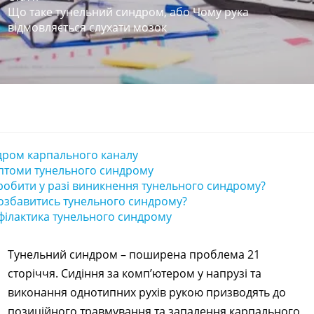
Що таке тунельний синдром, або Чому рука
відмовляється слухати мозок
дром карпального каналу
птоми тунельного синдрому
обити у разі виникнення тунельного синдрому?
озбавитись тунельного синдрому?
ілактика тунельного синдрому
Тунельний синдром – поширена проблема 21
сторіччя. Сидіння за комп’ютером у напрузі та
виконання однотипних рухів рукою призводять до
позиційного травмування та запалення карпального