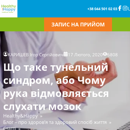
+38 044 501 02 03
ЗАПИС НА ПРИЙОМ
КАРИШЕВ Ігор Сергійович
17 Лютого, 2020
6808
Що таке тунельний
синдром, або Чому
рука відмовляється
слухати мозок
Healthy&Happy
»
Блог – про здоров’я та здоровий спосіб життя
»
Статті
»