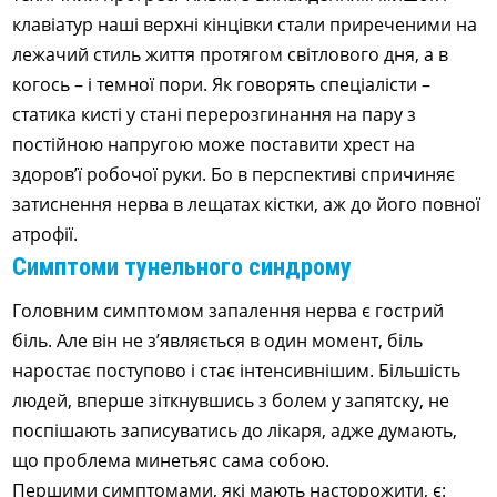
клавіатур наші верхні кінцівки стали приреченими на
лежачий стиль життя протягом світлового дня, а в
когось – і темної пори. Як говорять спеціалісти –
статика кисті у стані перерозгинання на пару з
постійною напругою може поставити хрест на
здоров’ї робочої руки. Бо в перспективі спричиняє
затиснення нерва в лещатах кістки, аж до його повної
атрофії.
Симптоми тунельного синдрому
Головним симптомом запалення нерва є гострий
біль. Але він не з’являється в один момент, біль
наростає поступово і стає інтенсивнішим. Більшість
людей, вперше зіткнувшись з болем у запятску, не
поспішають записуватись до лікаря, адже думають,
що проблема минетьяс сама собою.
Першими симптомами, які мають насторожити, є: