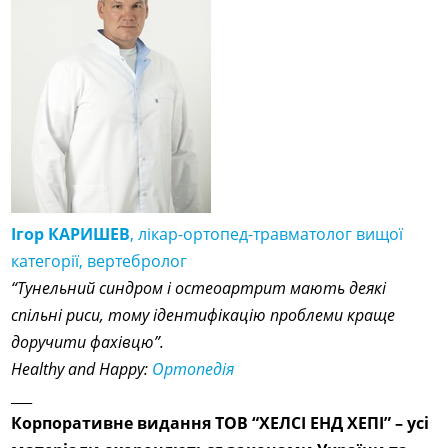
Ігор КАРИШЕВ
, лікар-ортопед-травматолог вищої
категорії, вертебролог
“Тунельний синдром і остеоартрит мають деякі
спільні риси, тому ідентифікацію проблеми краще
доручити фахівцю”.
Healthy and Happy:
Ортопедія
___
Корпоративне видання ТОВ “ХЕЛСІ ЕНД ХЕПІ” – усі