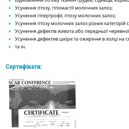
Відновлення об’єму тканин грудей, сідниць, корекц
Усунення птозу, гіпомастії молочних залоз;
Усунення гіпертрофії, птозу молочних залоз;
Усунення птозу молочних залоз різних категорій 
Усунення дефектів живота або передньої черевної 
Усунення дефектив шкіри та ожиріння в холці на с
та ін.
Сертифікати: