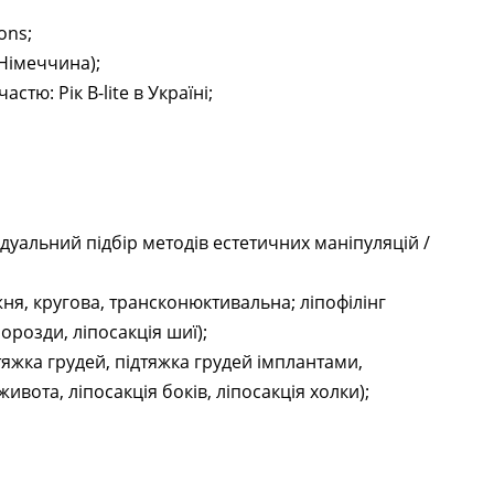
ons;
 Німеччина);
тю: Рік B-lite в Україні;
дуальний підбір методів естетичних маніпуляцій /
ня, кругова, трансконюктивальна; ліпофілінг
орозди, ліпосакція шиї);
тяжка грудей, підтяжка грудей імплантами,
вота, ліпосакція боків, ліпосакція холки);