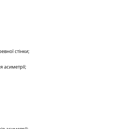
евної стінки;
 асиметрії;