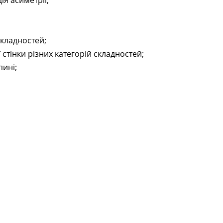
ія асиметрії;
складностей;
стінки різних категорій складностей;
пині;