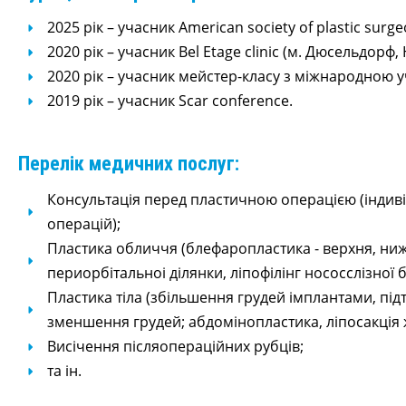
2025 рік – учасник American society of plastic surge
2020 рік – учасник Bel Etage clinic (м. Дюсельдорф,
2020 рік – учасник мейстер-класу з міжнародною учас
2019 рік – учасник Scar conference.
Перелік медичних послуг:
Консультація перед пластичною операцією (індиві
операцій);
Пластика обличчя (блефаропластика - верхня, ниж
периорбітальноі ділянки, ліпофілінг нососслізної б
Пластика тіла (збільшення грудей імплантами, під
зменшення грудей; абдомінопластика, ліпосакція жи
Висічення післяопераційних рубців;
та ін.