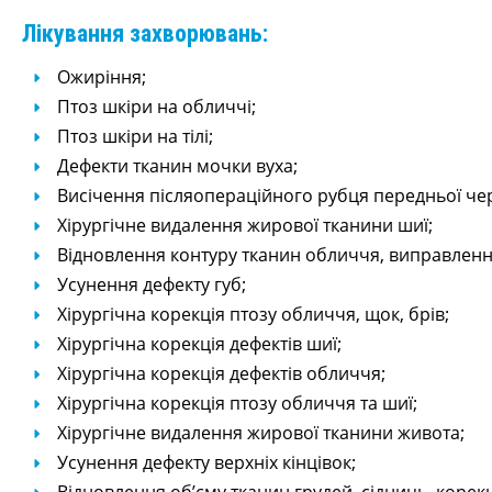
Лікування захворювань:
Ожиріння;
Птоз шкіри на обличчі;
Птоз шкіри на тілі;
Дефекти тканин мочки вуха;
Висічення післяопераційного рубця передньої чер
Хірургічне видалення жирової тканини шиї;
Відновлення контуру тканин обличчя, виправлення
Усунення дефекту губ;
Хірургічна корекція птозу обличчя, щок, брів;
Хірургічна корекція дефектів шиї;
Хірургічна корекція дефектів обличчя;
Хірургічна корекція птозу обличчя та шиї;
Хірургічне видалення жирової тканини живота;
Усунення дефекту верхніх кінцівок;