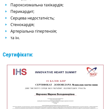
Пароксизмальна тахікардія;
Перикардит;
Серцева недостатність;
Стенокардія;
Артеріальна гіпертензія;
та ін.
Сертифікати: