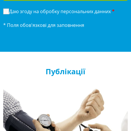
Даю згоду на обробку персональних данних
*
* Поля обов'язкові для заповнення
Публікації