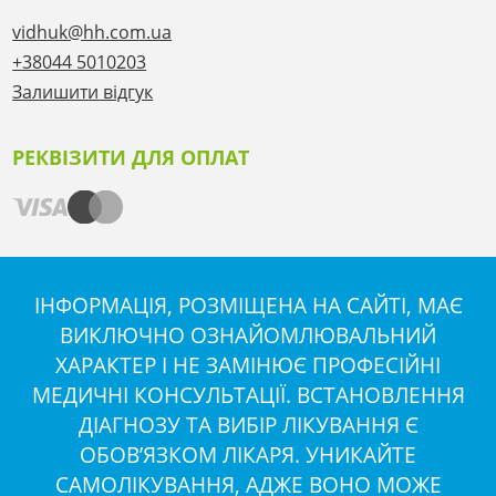
vidhuk@hh.com.ua
+38044 5010203
Залишити відгук
РЕКВІЗИТИ ДЛЯ ОПЛАТ
ІНФОРМАЦІЯ, РОЗМІЩЕНА НА САЙТІ, МАЄ
ВИКЛЮЧНО ОЗНАЙОМЛЮВАЛЬНИЙ
ХАРАКТЕР І НЕ ЗАМІНЮЄ ПРОФЕСІЙНІ
МЕДИЧНІ КОНСУЛЬТАЦІЇ. ВСТАНОВЛЕННЯ
ДІАГНОЗУ ТА ВИБІР ЛІКУВАННЯ Є
ОБОВ’ЯЗКОМ ЛІКАРЯ. УНИКАЙТЕ
САМОЛІКУВАННЯ, АДЖЕ ВОНО МОЖЕ