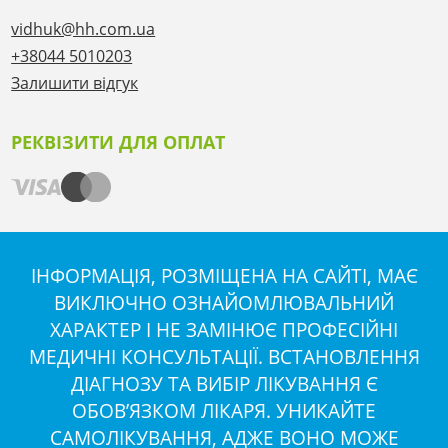
vidhuk@hh.com.ua
+38044 5010203
Залишити відгук
РЕКВІЗИТИ ДЛЯ ОПЛАТ
ІНФОРМАЦІЯ, РОЗМІЩЕНА НА САЙТІ, МАЄ
ВИКЛЮЧНО ОЗНАЙОМЛЮВАЛЬНИЙ
ХАРАКТЕР І НЕ ЗАМІНЮЄ ПРОФЕСІЙНІ
МЕДИЧНІ КОНСУЛЬТАЦІЇ. ВСТАНОВЛЕННЯ
ДІАГНОЗУ ТА ВИБІР ЛІКУВАННЯ Є
ОБОВ’ЯЗКОМ ЛІКАРЯ. УНИКАЙТЕ
САМОЛІКУВАННЯ, АДЖЕ ВОНО МОЖЕ