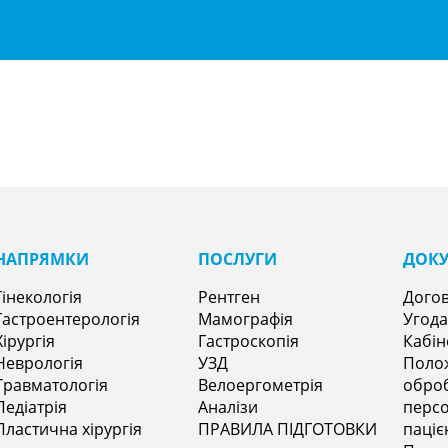
НАПРЯМКИㅤ
ПОСЛУГИ
ДОК
Гінекологія
Рентген
Догов
Гастроентерологія
Мамографія
Угода
Хірургія
Гастроскопія
Кабін
Неврологія
УЗД
Поло
Травматологія
Велоергометрія
оброб
Педіатрія
Аналізи
персо
Пластична хірургія
ПРАВИЛА ПІДГОТОВКИ
паціє