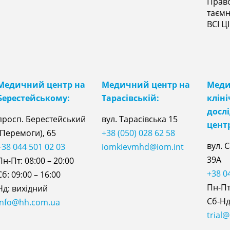
Прав
таєм
ВСІ Ц
Медичний центр на
Медичний центр на
Мед
Берестейському:
Тарасівській:
клін
досл
просп. Берестейський
вул. Тарасівська 15
цент
(Перемоги), 65
+38 (050) 028 62 58
вул. 
+38 044 501 02 03
iomkievmhd@iom.int
39А
Пн-Пт: 08:00 – 20:00
+38 0
Сб: 09:00 – 16:00
Пн-Пт:
Нд: вихідний
Сб-Нд:
info@hh.com.ua
trial