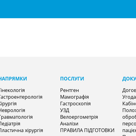
НАПРЯМКИㅤ
ПОСЛУГИ
ДОК
Гінекологія
Рентген
Догов
Гастроентерологія
Мамографія
Угода
Хірургія
Гастроскопія
Кабін
Неврологія
УЗД
Поло
Травматологія
Велоергометрія
оброб
Педіатрія
Аналізи
персо
Пластична хірургія
ПРАВИЛА ПІДГОТОВКИ
паціє