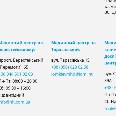
Прав
таєм
ВСІ Ц
Медичний центр на
Медичний центр на
Мед
Берестейському:
Тарасівській:
клін
досл
просп. Берестейський
вул. Тарасівська 15
цент
(Перемоги), 65
+38 (050) 028 62 58
вул. 
+38 044 501 02 03
iomkievmhd@iom.int
39А
Пн-Пт: 08:00 – 20:00
+38 0
Сб: 09:00 – 16:00
Пн-Пт:
Нд: вихідний
Сб-Нд:
info@hh.com.ua
trial