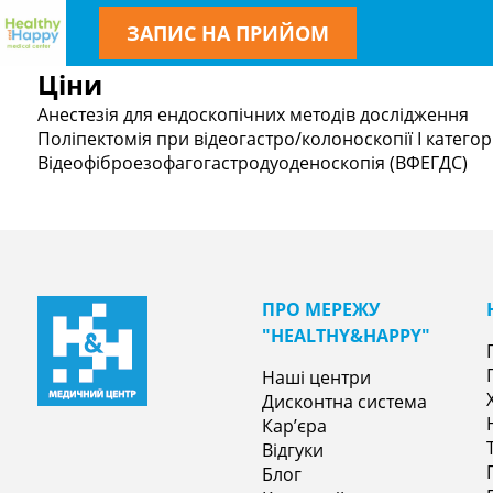
ЗАПИС НА ПРИЙОМ
Ціни
Анестезія для ендоскопічних методів дослідження
Поліпектомія при відеогастро/колоноскопії I категорії
Відеофіброезофагогастродуоденоскопія (ВФЕГДС)
ПРО МЕРЕЖУ
"НEALTHY&НAPPY"
Наші центри
Дисконтна система
Кар’єра
Відгуки
Блог