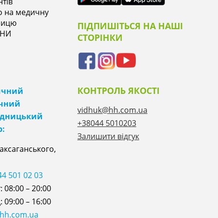
нтів
о на медичну
ницю
ПІДПИШІТЬСЯ НА НАШІ
ІНИ
СТОРІНКИ
КОНТРОЛЬ ЯКОСТІ
ичний
ічний
vidhuk@hh.com.ua
ідницький
+38044 5010203
р:
Залишити відгук
Саксаганського,
44 501 02 03
 08:00 – 20:00
 09:00 – 16:00
@hh.com.ua