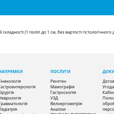
 складності (1 поліп до 1 см, без вартості гістологічного
НАПРЯМКИㅤ
ПОСЛУГИ
ДОК
Гінекологія
Рентген
Догов
Гастроентерологія
Мамографія
Угода
Хірургія
Гастроскопія
Кабін
Неврологія
УЗД
Поло
Травматологія
Велоергометрія
оброб
Педіатрія
Аналізи
персо