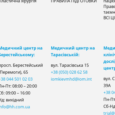
Пластична хірургія
ПРАВИЛА ПІДГОТОВКИ
паціє
Прав
таєм
ВСІ Ц
Медичний центр на
Медичний центр на
Мед
Берестейському:
Тарасівській:
клін
досл
просп. Берестейський
вул. Тарасівська 15
цент
(Перемоги), 65
+38 (050) 028 62 58
вул. 
+38 044 501 02 03
iomkievmhd@iom.int
39А
Пн-Пт: 08:00 – 20:00
+38 0
Сб: 09:00 – 16:00
Пн-Пт:
Нд: вихідний
Сб-Нд:
info@hh.com.ua
trial