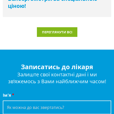
ціною!
ПЕРЕГЛЯНУТИ ВСІ
Записатись до лікаря
Залиште свої контактні дані і ми
зв’яжемось з Вами найближчим часом!
Ім'я
*