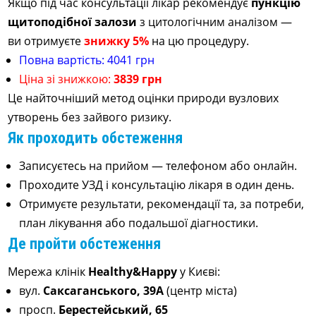
Якщо під час консультації лікар рекомендує
пункцію
щитоподібної залози
з цитологічним аналізом —
ви отримуєте
знижку 5%
на цю процедуру.
Повна вартість: 4041 грн
Ціна зі знижкою:
3
839 грн
Це найточніший метод оцінки природи вузлових
утворень без зайвого ризику.
Як проходить обстеження
Записуєтесь на прийом — телефоном або онлайн.
Проходите УЗД і консультацію лікаря в один день.
Отримуєте результати, рекомендації та, за потреби,
план лікування або подальшої діагностики.
Де пройти обстеження
Мережа клінік
Healthy&Happy
у Києві:
вул.
Саксаганського, 39А
(центр міста)
просп.
Берестейський, 65