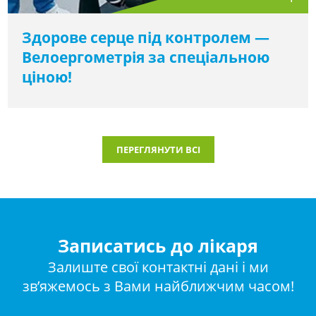
Здорове серце під контролем —
Велоергометрія за спеціальною
ціною!
ПЕРЕГЛЯНУТИ ВСІ
Записатись до лікаря
Залиште свої контактні дані і ми
зв’яжемось з Вами найближчим часом!