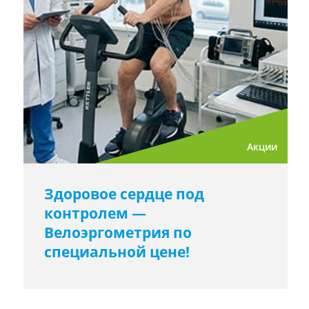
Акции
Здоровое сердце под
контролем —
Велоэргометрия по
специальной цене!