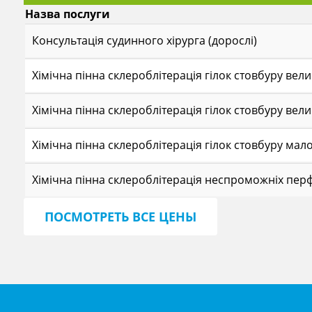
Назва послуги
Консультація судинного хірурга (дорослі)
Хімічна пінна склероблітерація гілок стовбуру вели
Хімічна пінна склероблітерація гілок стовбуру вели
Хімічна пінна склероблітерація гілок стовбуру мало
Хімічна пінна склероблітерація неспроможніх перф
ПОСМОТРЕТЬ ВСЕ ЦЕНЫ