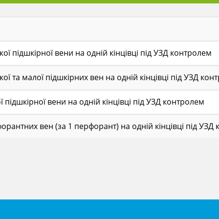
кої підшкірної вени на одній кінцівці під УЗД контролем
кої та малої підшкірних вен на одній кінцівці під УЗД кон
ї підшкірної вени на одній кінцівці під УЗД контролем
орантних вен (за 1 перфорант) на одній кінцівці під УЗД