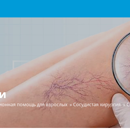
и
ионная помощь для взрослых
»
Сосудистая хирургия
»
С