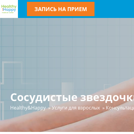
ЗАПИСЬ НА ПРИЕМ
Сосудистые звездочк
Healthy&Happy
»
Услуги для взрослых
»
Консультац