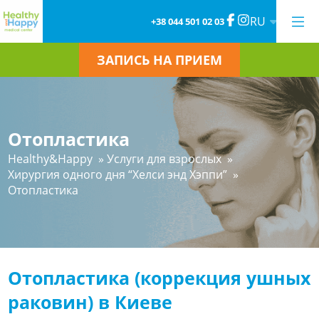
RU
+38 044 501 02 03
ЗАПИСЬ НА ПРИЕМ
Отопластика
Healthy&Happy
»
Услуги для взрослых
»
Хирургия одного дня “Хелси энд Хэппи”
»
Отопластика
Отопластика (коррекция ушных
раковин) в Киеве