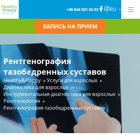
RU
+38 044 501 02 03
ЗАПИСЬ НА ПРИЕМ
Рентгенография
тазобедренных суставов
Healthy&Happy
»
Услуги для взрослых
»
Диагностика для взрослых
»
Инструментальная диагностика для взрослых
»
Рентгенология
»
Рентгенография тазобедренных суставов