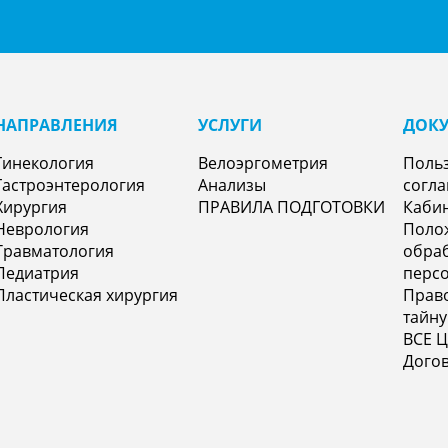
НАПРАВЛЕНИЯㅤ
УСЛУГИ
ДОК
Гинекология
Велоэргометрия
Поль
Гастроэнтерология
Анализы
согл
Хирургия
ПРАВИЛА ПОДГОТОВКИ
Кабин
Неврология
Поло
Травматология
обраб
Педиатрия
перс
Пластическая хирургия
Прав
тайну
ВСЕ 
Догов