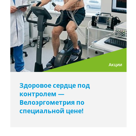
Акции
Здоровое сердце под
контролем —
Велоэргометрия по
специальной цене!