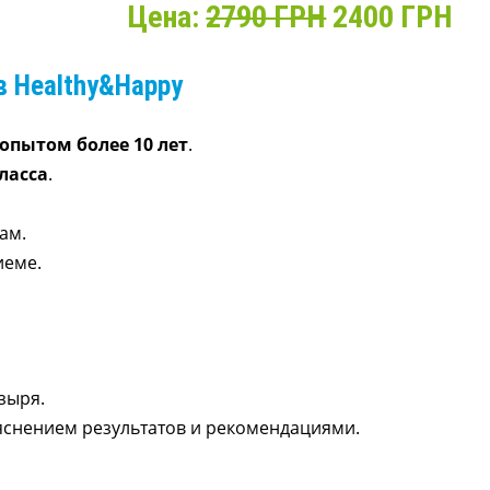
Цена:
2790 ГРН
2400 ГРН
в Healthy&Happy
опытом более 10 лет
.
ласса
.
ам.
иеме.
зыря.
яснением результатов и рекомендациями.