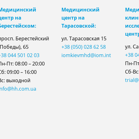
Медицинский
Медицинский
Меди
центр на
центр на
клин
Берестейском:
Тарасовской:
иссл
цент
просп. Берестейский
ул.
Тарасовская
15
ул. С
(Победы), 65
+38 (050) 028 62 58
+38 0
+38 044 501 02 03
iomkievmhd@iom.int
Пн-Пт:
Пн-Пт: 08:00 – 20:00
Сб-Вс:
Сб: 09:00 – 16:00
trial
Вс: выходной
info@hh.com.ua