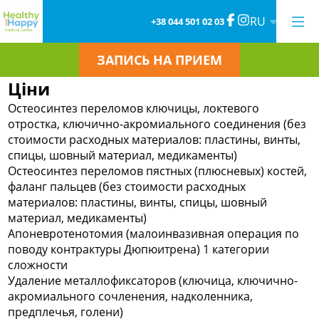
RU
+38 044 501 02 03
ЗАПИСЬ НА ПРИЕМ
Ціни
Остеосинтез переломов ключицы, локтевого
отростка, ключично-акромиального соединения (без
стоимости расходных материалов: пластины, винты,
спицы, шовный материал, медикаменты)
Остеосинтез переломов пястных (плюсневых) костей,
фаланг пальцев (без стоимости расходных
материалов: пластины, винты, спицы, шовный
материал, медикаменты)
Апоневротенотомия (малоинвазивная операция по
поводу контрактуры Дюпюитрена) 1 категории
сложности
Удаление металлофиксаторов (ключица, ключично-
акромиального сочленения, надколенника,
предплечья, голени)