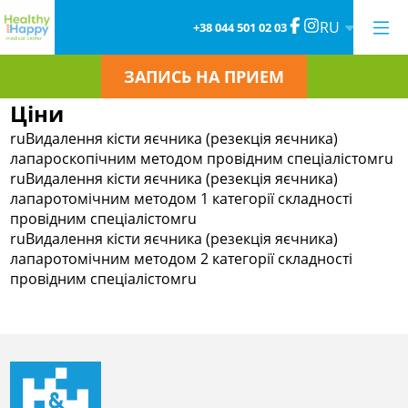
RU
+38 044 501 02 03
ЗАПИСЬ НА ПРИЕМ
Ціни
ruВидалення кісти яєчника (резекція яєчника)
лапароскопічним методом провідним спеціалістомru
ruВидалення кісти яєчника (резекція яєчника)
лапаротомічним методом 1 категорії складності
провідним спеціалістомru
ruВидалення кісти яєчника (резекція яєчника)
лапаротомічним методом 2 категорії складності
провідним спеціалістомru