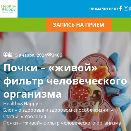
+38 044 501 02 03
ЗАПИСЬ НА ПРИЕМ
15 января, 2024
3406
Почки – «живой»
фильтр человеческого
организма
Healthy&Happy
»
Блог – о здоровье и здоровом способе жизни
»
Статьи
»
Урология
»
Почки – «живой» фильтр человеческого организма