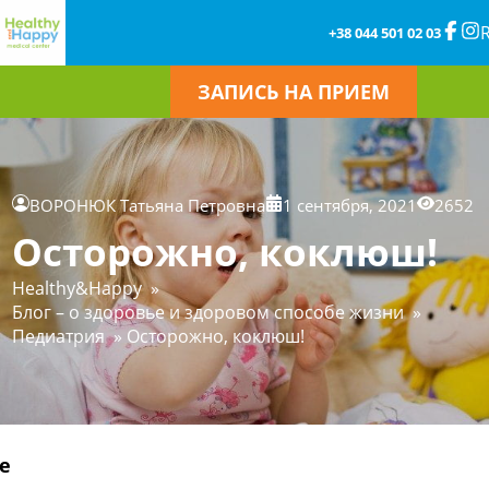
+38 044 501 02 03
ЗАПИСЬ НА ПРИЕМ
ВОРОНЮК Татьяна Петровна
1 сентября, 2021
2652
Осторожно, коклюш!
Healthy&Happy
»
Блог – о здоровье и здоровом способе жизни
»
Педиатрия
»
Осторожно, коклюш!
е