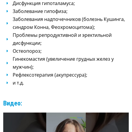
Дисфункция гипоталамуса;
Заболевание гипофиза;
Заболевания надпочечников (болезнь Кушинга,
синдром Конна, Феохромоцитома);
Проблемы репродуктивной и эректильной
дисфункции;
Остеопороз;
Гинекомастия (увеличение грудных желез у
мужчин);
Рефлексотерапия (акупрессура);
и т.д.
Видео: