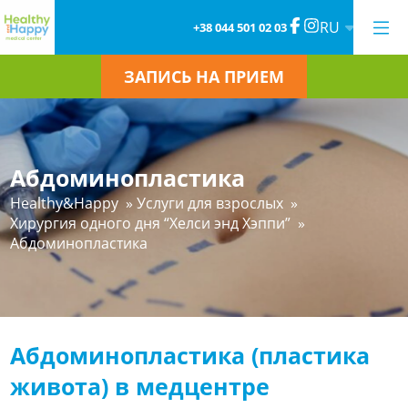
RU
+38 044 501 02 03
ЗАПИСЬ НА ПРИЕМ
Абдоминопластика
Healthy&Happy
»
Услуги для взрослых
»
Хирургия одного дня “Хелси энд Хэппи”
»
Абдоминопластика
Абдоминопластика (пластика
живота) в медцентре