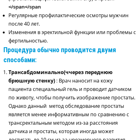
</span</span
Регулярные профилактические осмотры мужчин
после 40 лет.
Изменения в эректильной функции или проблемы с
фертильностью.
Процедура обычно проводится двумя
способами:
Т
рансабдоминально
(ч
через переднюю
брюшную стенку
)
: Врач наносит на кожу
пациента специальный гель и проводит датчиком
по животу, чтобы получить изображение простаты.
Однако данный
метод
обследование простаты
является менее информативным
по сравнению с
трансректальным методом из-за расстояния
датчика и простаты, которая иногда может
достигать до 10 см из-за чрезмерного развития