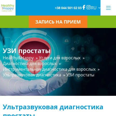
RU
+38 044 501 02 03
ЗАПИСЬ НА ПРИЕМ
УЗИ простаты
Healthy&Happy
»
Услуги для взрослых
»
Диагностика для взрослых
»
Инструментальная диагностика для взрослых
»
Ультразвуковая диагностика
»
УЗИ простаты
Ультразвуковая диагностика
простаты