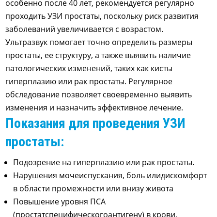
особенно после 40 лет, рекомендуется регулярно
проходить УЗИ простаты, поскольку риск развития
заболеваний увеличивается с возрастом.
Ультразвук помогает точно определить размеры
простаты, ее структуру, а также выявить наличие
патологических изменений, таких как кисты
гиперплази
ю
или рак простаты. Регулярное
обследование позволяет своевременно выявить
изменения и назначить эффективное лечение.
Показания для проведения УЗИ
простаты:
Подозрение на гиперплазию или рак простаты.
Нарушения
мочеиспускания, боль
или
дискомфорт
в области
промежности
или
в
низу живота
Повышение уровня ПСА
(п
ростатспецифического
антиген
у
) в крови.