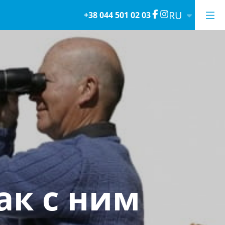
RU
+38 044 501 02 03
ак с ним