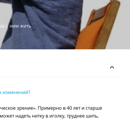
ак с ним жить
ых изменений?
ческое зрение». Примерно в 40 лет и старше
может надеть нитку в иголку, труднее шить,