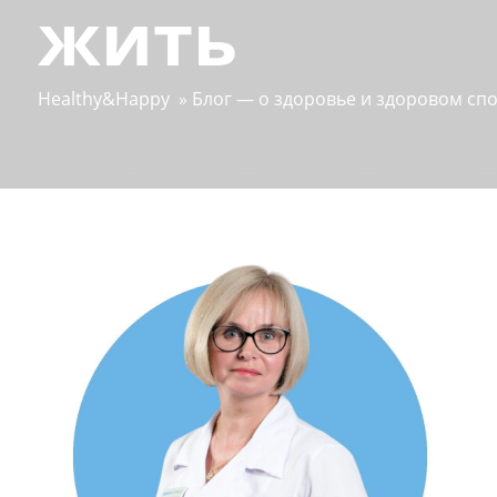
жить
Healthy&Happy
»
Блог — о здоровье и здоровом сп