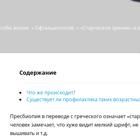
особе жизни
»
Офтальмология
»
«Старческое зрение» и к
Содержание
Что же происходит?
Существует ли профилактика таких возрастн
Пресбиопия в переводе с греческого означает «стар
человек замечает, что хуже видит мелкий шрифт, не 
вышивать и т.д.