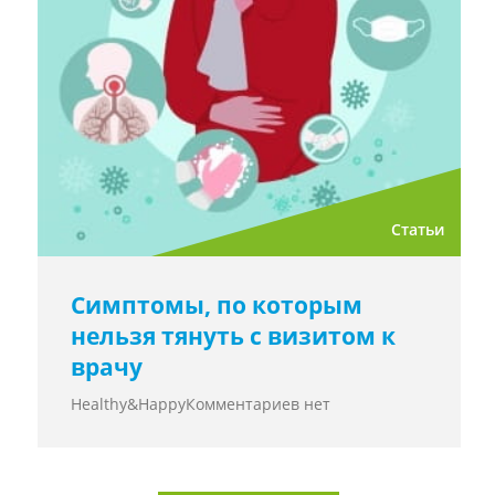
Статьи
Симптомы, по которым
нельзя тянуть с визитом к
врачу
Healthy&Happy
Комментариев нет