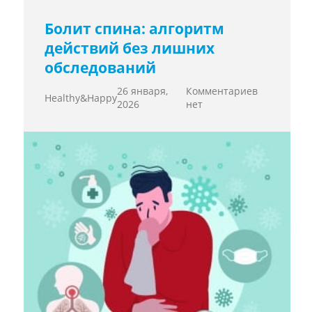
Болит спина: алгоритм
действий без лишних
обследований
26 января,
Комментариев
Healthy&Happy
2026
нет