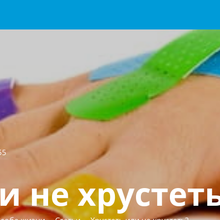
55
и не хрустет