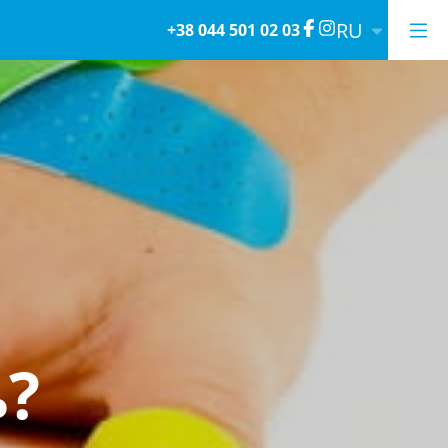
RU
+38 044 501 02 03
ь?