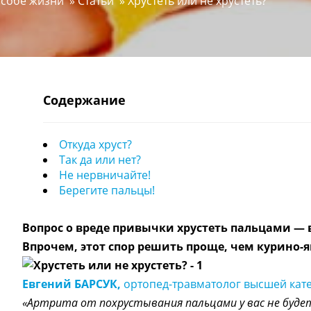
особе жизни
»
Статьи
»
Хрустеть или не хрустеть?
Содержание
Откуда хруст?
Так да или нет?
Не нервничайте!
Берегите пальцы!
Вопрос о вреде привычки хрустеть пальцами — 
Впрочем, этот спор решить проще, чем курино-я
Евгений БАРСУК,
ортопед-травматолог высшей кат
«Артрита от похрустывания пальцами у вас не буде