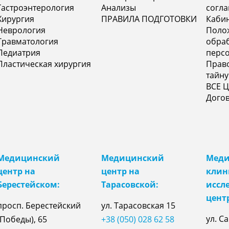
Гастроэнтерология
Анализы
согл
Хирургия
ПРАВИЛА ПОДГОТОВКИ
Кабин
Неврология
Поло
Травматология
обраб
Педиатрия
перс
Пластическая хирургия
Прав
тайну
ВСЕ 
Догов
Медицинский
Медицинский
Меди
центр на
центр на
клин
Берестейском:
Тарасовской:
иссл
цент
просп. Берестейский
ул.
Тарасовская
15
ул. С
(Победы), 65
+38 (050) 028 62 58