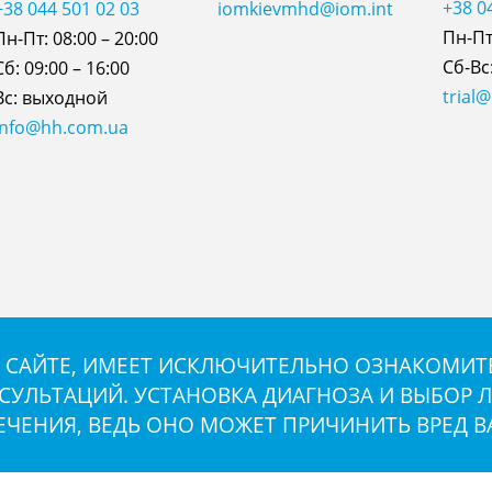
+38 0
+38 044 501 02 03
iomkievmhd@iom.int
Пн-Пт:
Пн-Пт: 08:00 – 20:00
Сб-Вс:
Сб: 09:00 – 16:00
trial
Вс: выходной
info@hh.com.ua
САЙТЕ, ИМЕЕТ ИСКЛЮЧИТЕЛЬНО ОЗНАКОМИТЕ
ЛЬТАЦИЙ. УСТАНОВКА ДИАГНОЗА И ВЫБОР Л
ЕЧЕНИЯ, ВЕДЬ ОНО МОЖЕТ ПРИЧИНИТЬ ВРЕД 