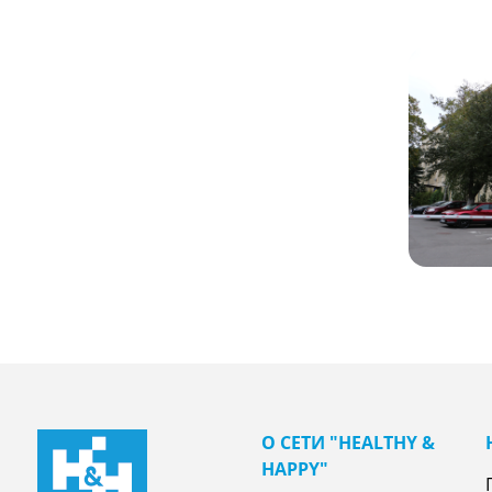
О СЕТИ "НEALTHY &
НAPPY"