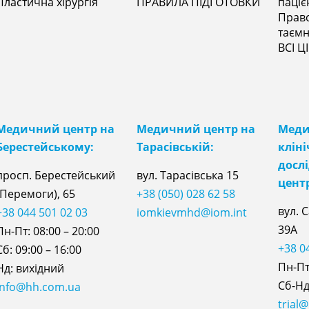
Пластична хірургія
ПРАВИЛА ПІДГОТОВКИ
паціє
Прав
таєм
ВСІ Ц
Медичний центр на
Медичний центр на
Мед
Берестейському:
Тарасівській:
клін
досл
просп. Берестейський
вул. Тарасівська 15
цент
(Перемоги), 65
+38 (050) 028 62 58
вул. 
+38 044 501 02 03
iomkievmhd@iom.int
39А
Пн-Пт: 08:00 – 20:00
+38 0
Сб: 09:00 – 16:00
Пн-Пт:
Нд: вихідний
Сб-Нд:
info@hh.com.ua
trial