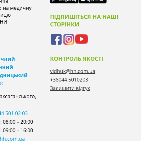
нтів
о на медичну
ницю
ПІДПИШІТЬСЯ НА НАШІ
ІНИ
СТОРІНКИ
КОНТРОЛЬ ЯКОСТІ
ичний
ічний
vidhuk@hh.com.ua
ідницький
+38044 5010203
р:
Залишити відгук
Саксаганського,
44 501 02 03
 08:00 – 20:00
 09:00 – 16:00
@hh.com.ua