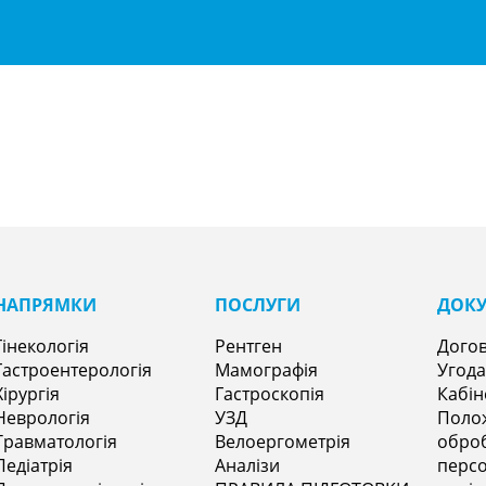
НАПРЯМКИㅤ
ПОСЛУГИ
ДОК
Гінекологія
Рентген
Догов
Гастроентерологія
Мамографія
Угода
Хірургія
Гастроскопія
Кабін
Неврологія
УЗД
Поло
Травматологія
Велоергометрія
оброб
Педіатрія
Аналізи
персо